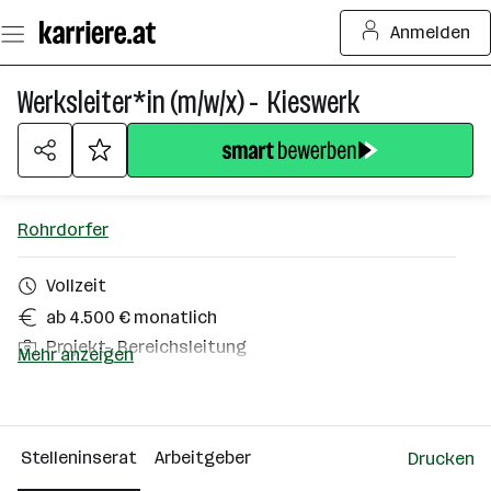
Zum
Anmelden
Seiteninhalt
springen
Werksleiter*in (m/w/x) - Kieswerk
Rohrdorfer
Vollzeit
ab 4.500 € monatlich
Projekt-, Bereichsleitung
Mehr anzeigen
Markgrafneusiedl
Über das Unternehmen
Stelleninserat
Arbeitgeber
Drucken
501 - 2500 Mitarbeiter*innen