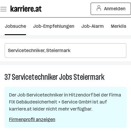
Zum
Anmelden
Seiteninhalt
springen
Jobsuche
Job-Empfehlungen
Job-Alarm
Merkliste
37
Servicetechniker
Jobs
Steiermark
37
Servicetech
Jobs
Der Job
Servicetechniker
in
Hitzendorf
bei der Firma
in
FIX Gebäudesicherheit + Service GmbH
ist auf
Steiermark
karriere.at leider nicht mehr verfügbar.
Firmenprofil anzeigen