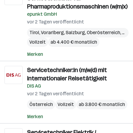
Pharmaproduktionsmaschinen (w/m/x)
epunkt GmbH
vor 2 Tagen veröffentlicht
Tirol
,
Vorarlberg
,
Salzburg
,
Oberösterreich
,
Kärn
Vollzeit
ab 4.400 € monatlich
Merken
Servicetechniker:in (m/w/d) mit
internationaler Reisetätigkeit
DIS AG
vor 2 Tagen veröffentlicht
Österreich
Vollzeit
ab 3.800 € monatlich
Merken
Servicetechniker Elektrik /