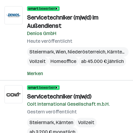
Servicetechniker (m/w/d) im
Außendienst
Denios GmbH
Heute veröffentlicht
Steiermark
,
Wien
,
Niederösterreich
,
Kärnten
,
Bu
Vollzeit
Homeoffice
ab 45.000 € jährlich
Merken
Servicetechniker (m/w/d)
Colt International Gesellschaft m.b.H.
Gestern veröffentlicht
Steiermark
,
Kärnten
Vollzeit
ab 3.200 € monatlich