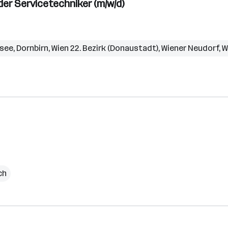
r Servicetechniker (m/w/d)
rsee
,
Dornbirn
,
Wien 22. Bezirk (Donaustadt)
,
Wiener Neudorf
,
W
ch