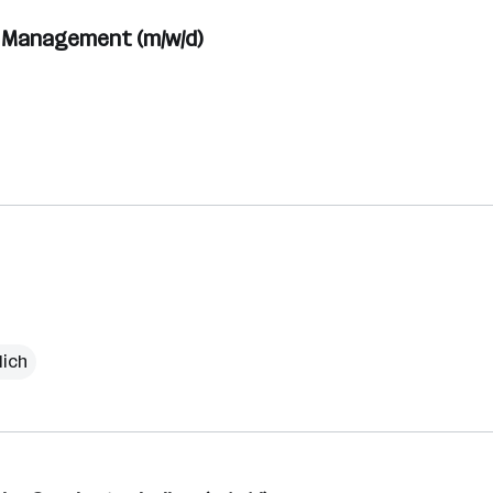
r Management (m/w/d)
lich