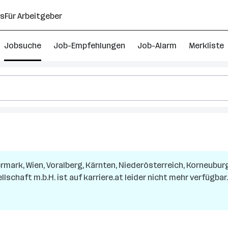
ns
Für Arbeitgeber
Jobsuche
Job-Empfehlungen
Job-Alarm
Merkliste
rmark, Wien, Voralberg, Kärnten, Niederösterreich, Korneuburg 
llschaft m.b.H.
ist auf karriere.at leider nicht mehr verfügbar.