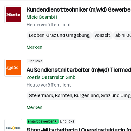
Kundendiensttechniker (m/w/d) Gewerbe
Miele GesmbH
Heute veröffentlicht
Leoben
,
Graz und Umgebung
Vollzeit
ab 41.0
Merken
Einblicke
Außendienstmitarbeiter (m/w/d) Tiermed
Zoetis Österreich GmbH
Heute veröffentlicht
Steiermark
,
Kärnten
,
Burgenland
,
Graz und Um
Merken
Einblicke
Shop-Mitarbeiter:in / Quereinsteiger:in 