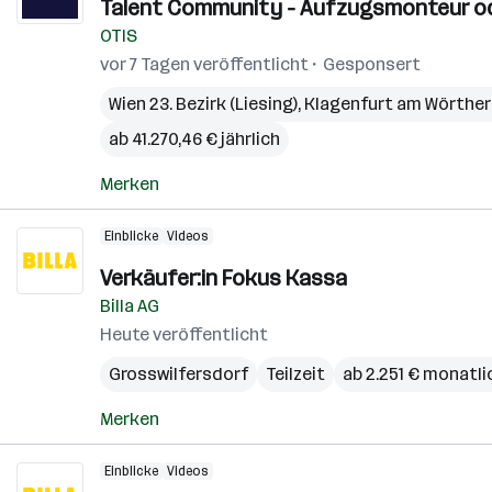
Talent Community - Aufzugsmonteur ode
OTIS
vor 7 Tagen veröffentlicht
Gesponsert
Wien 23. Bezirk (Liesing)
,
Klagenfurt am Wörthe
ab 41.270,46 € jährlich
Merken
Einblicke
Videos
Verkäufer:in Fokus Kassa
Billa AG
Heute veröffentlicht
Grosswilfersdorf
Teilzeit
ab 2.251 € monatli
Merken
Einblicke
Videos