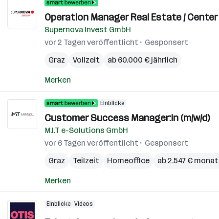
Operation Manager Real Estate / Cente
Supernova Invest GmbH
vor 2 Tagen veröffentlicht
Gesponsert
Graz
Vollzeit
ab 60.000 € jährlich
Merken
Einblicke
Customer Success Manager:in (m/w/d)
M.I.T e-Solutions GmbH
vor 6 Tagen veröffentlicht
Gesponsert
Graz
Teilzeit
Homeoffice
ab 2.547 € monat
Merken
Einblicke
Videos