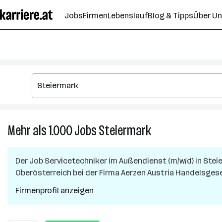
Zum
Jobs
Firmen
Lebenslauf
Blog & Tipps
Über U
Seiteninhalt
springen
Mehr als 1.000
Jobs
Steiermark
Mehr
als
1.000
Der Job
Servicetechniker im Außendienst (m/w/d)
in
Steie
Jobs
Oberösterreich
bei der Firma
Aerzen Austria Handelsgese
in
Steiermark
Firmenprofil anzeigen