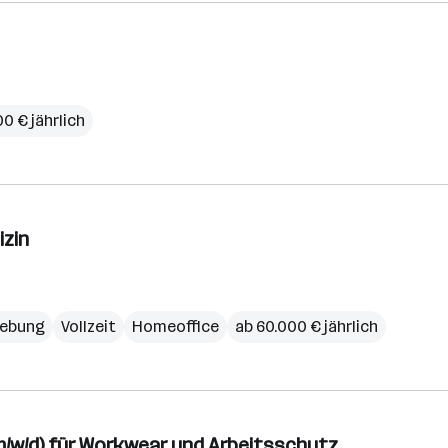
00 € jährlich
izin
gebung
Vollzeit
Homeoffice
ab 60.000 € jährlich
(m/w/d) für Workwear und Arbeitsschutz