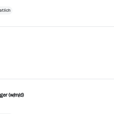
atlich
er (w/m/d)