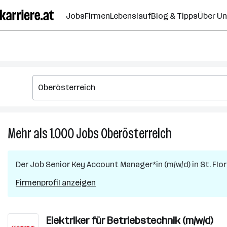
Zum
Jobs
Firmen
Lebenslauf
Blog & Tipps
Über U
Seiteninhalt
springen
Mehr als 1.000
Jobs
Oberösterreich
Mehr
als
1.000
Der Job
Senior Key Account Manager*in (m/w/d)
in
St. Flo
Jobs
in
Firmenprofil anzeigen
Oberösterreic
Elektriker für Betriebstechnik (m/w/d)