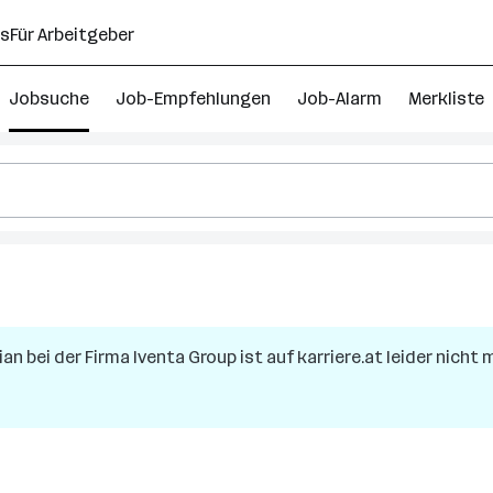
ns
Für Arbeitgeber
Jobsuche
Job-Empfehlungen
Job-Alarm
Merkliste
rian
bei der Firma
Iventa Group
ist auf karriere.at leider nicht
h