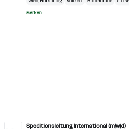
Wien
,
Hörsching
Vollzeit
Homeoffice
ab 15
Merken
Speditionsleitung International (m/w/d)