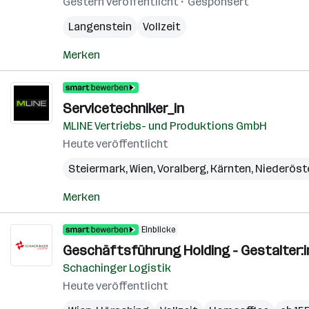
Gestern veröffentlicht
Gesponsert
Langenstein
Vollzeit
Merken
Servicetechniker_in
MLINE Vertriebs- und Produktions GmbH
Heute veröffentlicht
Steiermark
,
Wien
,
Voralberg
,
Kärnten
,
Niederöst
Merken
Einblicke
Geschäftsführung Holding - Gestalter:i
Schachinger Logistik
Heute veröffentlicht