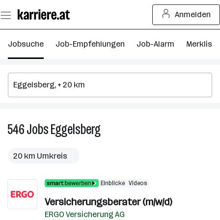
Zum
Anmelden
Seiteninhalt
springen
Jobsuche
Job-Empfehlungen
Job-Alarm
Merkliste
546
Jobs
Eggelsberg
546
Jobs
in
20 km Umkreis
Eggelsberg
Einblicke
Videos
Versicherungsberater (m/w/d)
ERGO Versicherung AG