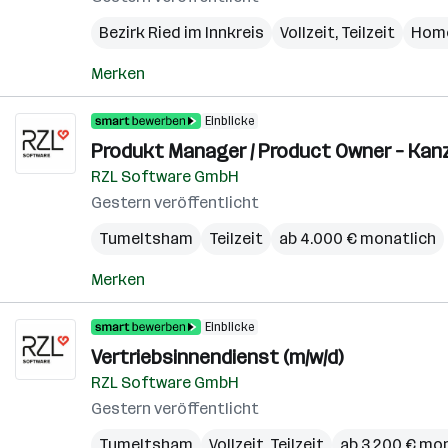
Bezirk Ried im Innkreis
Vollzeit, Teilzeit
Home
Merken
Einblicke
Produkt Manager / Product Owner – Kanz
RZL Software GmbH
Gestern veröffentlicht
Tumeltsham
Teilzeit
ab 4.000 € monatlich
Merken
Einblicke
Vertriebsinnendienst (m/w/d)
RZL Software GmbH
Gestern veröffentlicht
Tumeltsham
Vollzeit, Teilzeit
ab 3.200 € mo