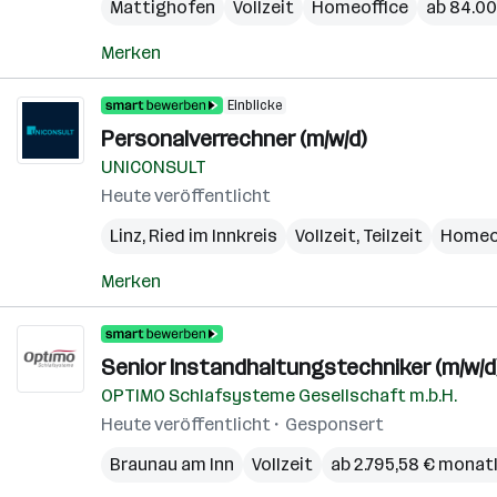
Mattighofen
Vollzeit
Homeoffice
ab 84.00
Merken
Einblicke
Personalverrechner (m/w/d)
UNICONSULT
Heute veröffentlicht
Linz
,
Ried im Innkreis
Vollzeit, Teilzeit
Homeo
Merken
Senior Instandhaltungstechniker (m/w/d
OPTIMO Schlafsysteme Gesellschaft m.b.H.
Heute veröffentlicht
Gesponsert
Braunau am Inn
Vollzeit
ab 2.795,58 € monat