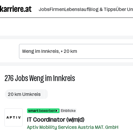
Zum
Jobs
Firmen
Lebenslauf
Blog & Tipps
Über U
Seiteninhalt
springen
276
Jobs
Weng im Innkreis
276
Jobs
in
20 km Umkreis
Weng
im
Einblicke
Innkreis
IT Coordinator (w|m|d)
Aptiv Mobility Services Austria MAT. GmbH