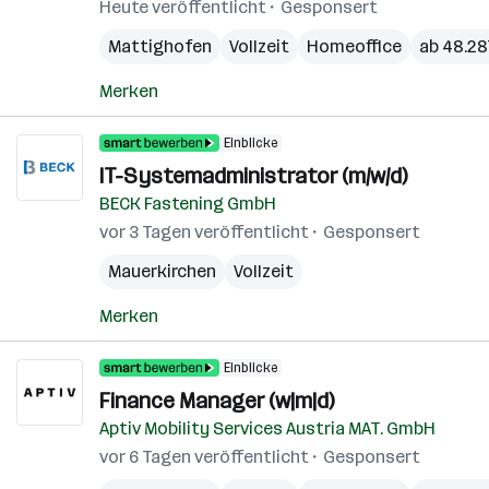
Heute veröffentlicht
Gesponsert
Mattighofen
Vollzeit
Homeoffice
ab 48.287
Merken
Einblicke
IT-Systemadministrator (m/w/d)
BECK Fastening GmbH
vor 3 Tagen veröffentlicht
Gesponsert
Mauerkirchen
Vollzeit
Merken
Einblicke
Finance Manager (w|m|d)
Aptiv Mobility Services Austria MAT. GmbH
vor 6 Tagen veröffentlicht
Gesponsert