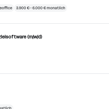
office
3.900 € – 6.000 € monatlich
leisoftware (m/w/d)
natlich