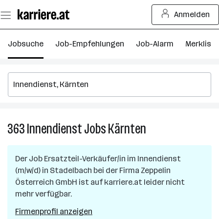
Zum
Anmelden
Seiteninhalt
springen
Jobsuche
Job-Empfehlungen
Job-Alarm
Merkliste
363
Innendienst
Jobs
Kärnten
363
Innendienst
Jobs
Der Job
Ersatzteil-Verkäufer/in im Innendienst
in
(m/w/d)
in
Stadelbach
bei der Firma
Zeppelin
Kärnten
Österreich GmbH
ist auf karriere.at leider nicht
mehr verfügbar.
Firmenprofil anzeigen