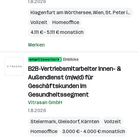
1.8.2026
Klagenfurt am Wörthersee
,
Wien
,
St. Peter in der Au
Vollzeit
Homeoffice
4.111 € – 5.111 € monatlich
Merken
Einblicke
B2B-Vertriebsmitarbeiter Innen- &
Außendienst (m/w/d) für
Geschäftskunden im
Gesundheitssegment
Vitrasan GmbH
1.8.2026
Steiermark
,
Gleisdorf
,
Kärnten
Vollzeit
Homeoffice
3.000 € – 4.000 € monatlich