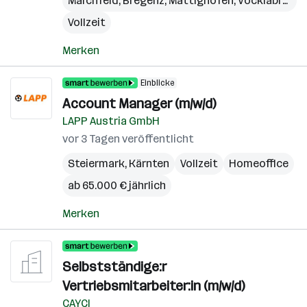
Marchfeld
,
Bregenz
,
Mattighofen
,
Vöcklabruck
,
Vollzeit
Merken
Einblicke
Account Manager (m/w/d)
LAPP Austria GmbH
vor 3 Tagen veröffentlicht
Steiermark
,
Kärnten
Vollzeit
Homeoffice
ab 65.000 € jährlich
Merken
Selbstständige:r
Vertriebsmitarbeiter:in (m/w/d)
CAYCI