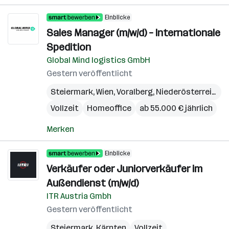
Einblicke
Sales Manager (m/w/d) – Internationale
Spedition
Global Mind logistics GmbH
Gestern veröffentlicht
Steiermark
,
Wien
,
Voralberg
,
Niederösterreich
,
B
Vollzeit
Homeoffice
ab 55.000 € jährlich
Merken
Einblicke
Verkäufer oder Juniorverkäufer im
Außendienst (m/w/d)
ITR Austria Gmbh
Gestern veröffentlicht
Steiermark
,
Kärnten
Vollzeit