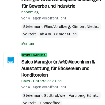
für Gewerbe und Industrie
neoom ag
vor 4 Tagen veröffentlicht
Steiermark
,
Wien
,
Voralberg
,
Kärnten
,
Niederösterreich
Vollzeit
ab 4.000 € monatlich
Merken
Sales Manager (m/w/d) Maschinen &
Ausstattung für Bäckereien und
Konditoreien
Bäko - Österreich e.Gen.
vor 4 Tagen veröffentlicht
Steiermark
,
Südtirol
,
Wien
,
Voralberg
,
Kärnten
,
N
Vollzeit
Homeoffice