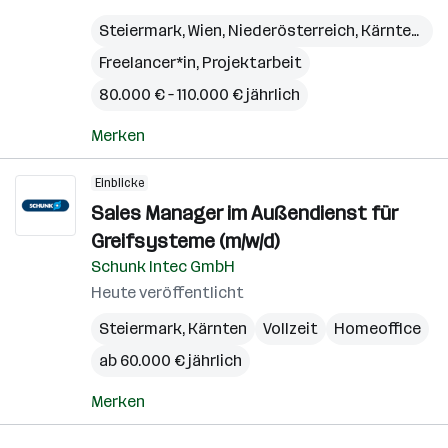
Steiermark
,
Wien
,
Niederösterreich
,
Kärnten
,
Bu
Freelancer*in, Projektarbeit
80.000 € – 110.000 € jährlich
Merken
Einblicke
Sales Manager im Außendienst für
Greifsysteme (m/w/d)
Schunk Intec GmbH
Heute veröffentlicht
Steiermark
,
Kärnten
Vollzeit
Homeoffice
ab 60.000 € jährlich
Merken