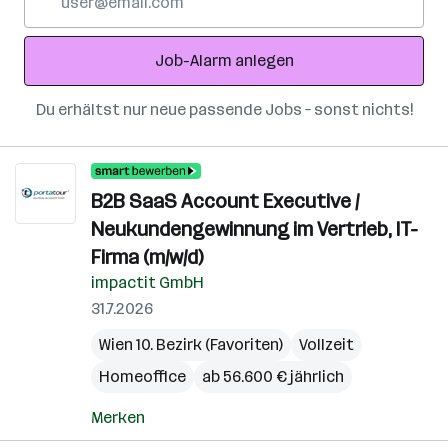
Mail-
Adresse
Job-Alarm anlegen
Du erhältst nur neue passende Jobs – sonst nichts!
B2B SaaS Account Executive /
Neukundengewinnung im Vertrieb, IT-
Firma (m/w/d)
impactit GmbH
31.7.2026
Wien 10. Bezirk (Favoriten)
Vollzeit
Homeoffice
ab 56.600 € jährlich
Merken