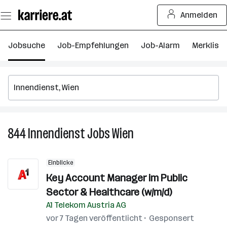
Zum
Anmelden
Seiteninhalt
springen
Jobsuche
Job-Empfehlungen
Job-Alarm
Merkliste
844
Innendienst
Jobs
Wien
844
Innendienst
Jobs
Einblicke
in
Key Account Manager im Public
Wien
Sector & Healthcare (w/m/d)
A1 Telekom Austria AG
vor 7 Tagen veröffentlicht
Gesponsert