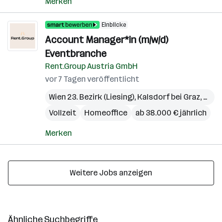
Merken
Einblicke
Account Manager*in (m/w/d)
Eventbranche
Rent.Group Austria GmbH
vor 7 Tagen veröffentlicht
Wien 23. Bezirk (Liesing)
,
Kalsdorf bei Graz
,
Pichl
Vollzeit
Homeoffice
ab 38.000 € jährlich
Merken
Weitere Jobs anzeigen
Ähnliche Suchbegriffe