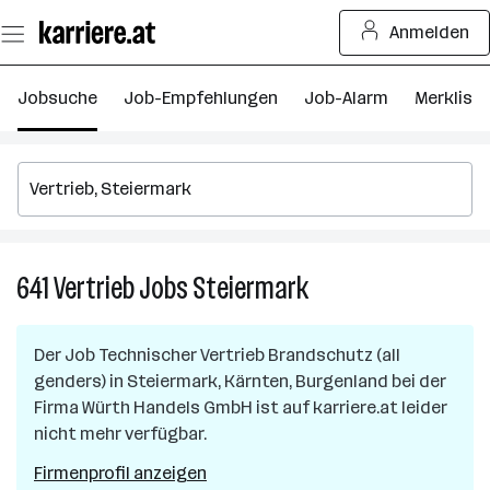
Zum
Anmelden
Seiteninhalt
springen
Jobsuche
Job-Empfehlungen
Job-Alarm
Merkliste
641
Vertrieb
Jobs
Steiermark
641
Vertrieb
Jobs
Der Job
Technischer Vertrieb Brandschutz (all
in
genders)
in
Steiermark, Kärnten, Burgenland
bei der
Steiermark
Firma
Würth Handels GmbH
ist auf karriere.at leider
nicht mehr verfügbar.
Firmenprofil anzeigen