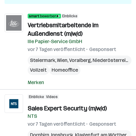
Einblicke
Vertriebsmitarbeitende im
Außendienst (m/w/d)
Ille Papier-Service GmbH
vor 7 Tagen veröffentlicht
Gesponsert
Steiermark
,
Wien
,
Voralberg
,
Niederösterreich
,
B
Vollzeit
Homeoffice
Merken
Einblicke
Videos
Sales Expert Security (m/w/d)
NTS
vor 7 Tagen veröffentlicht
Gesponsert
Dornbirn
,
Innsbruck
,
Klagenfurt am Wörthersee