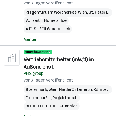
vor 6 Tagen veröffentlicht
Klagenfurt am Wörthersee
,
Wien
,
St. Peter in der Au
Vollzeit
Homeoffice
4.111 € – 5.111 € monatlich
Merken
Vertriebsmitarbeiter (m/w/d) im
Außendienst
PHS group
vor 6 Tagen veröffentlicht
Steiermark
,
Wien
,
Niederösterreich
,
Kärnten
,
Bu
Freelancer*in, Projektarbeit
80.000 € – 110.000 € jährlich