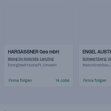
Einblicke
Einblicke
Einblicke
Einblicke
HARGASSNER Ges mbH
ENGEL AUST
Videos
Videos
Weng im Innkreis
,
Lenzing
Schwertberg
,
V
Energiewirtschaft, Umwelt
Maschinenbau,
Firma folgen
14 Jobs
Firma folgen