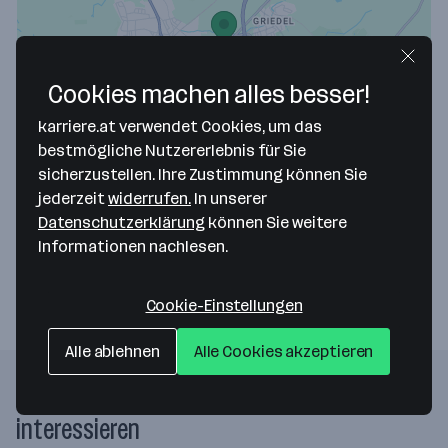
Cookies machen alles besser!
Map data ©2026 Google
karriere.at verwendet Cookies, um das
RMG Messtechnik GmbH
bestmögliche Nutzererlebnis für Sie
sicherzustellen. Ihre Zustimmung können Sie
Otto-Hahn-Straße 5
jederzeit
widerrufen.
In unserer
35510 Butzbach
— Route berechnen
Datenschutzerklärung
können Sie weitere
Informationen nachlesen.
Webseite
Cookie-Einstellungen
Alle ablehnen
Alle Cookies akzeptieren
Folgende Firmen könnten dich auch
interessieren