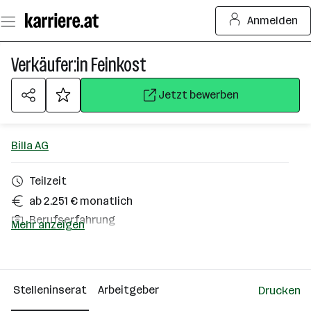
Zum
Anmelden
Seiteninhalt
springen
Verkäufer:in Feinkost
Jetzt bewerben
Billa AG
Teilzeit
ab 2.251 € monatlich
Berufserfahrung
Mehr anzeigen
Villach
Über das Unternehmen
Stelleninserat
Arbeitgeber
Drucken
10000+ Mitarbeiter*innen