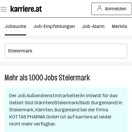
Zum
Anmelden
Seiteninhalt
springen
Jobsuche
Job-Empfehlungen
Job-Alarm
Merkliste
Mehr als 1.000
Jobs
Steiermark
Mehr
als
1.000
Der Job
Außendienstmitarbeiter/in (m/w/d) für das
Jobs
Gebiet Süd (Kärnten/Steiermark/Südl. Burgenland)
in
in
Steiermark, Kärnten, Burgenland
bei der Firma
Steiermark
KOTTAS PHARMA GmbH
ist auf karriere.at leider
nicht mehr verfügbar.