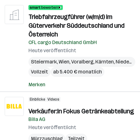
Triebfahrzeugführer (w/m/d) im
Güterverkehr Süddeutschland und
Österreich
CFL cargo Deutschland GmbH
Heute veröffentlicht
Steiermark
,
Wien
,
Voralberg
,
Kärnten
,
Niederösterreich
Vollzeit
ab 5.400 € monatlich
Merken
Einblicke
Videos
Verkäufer:in Fokus Getränkeabteilung
Billa AG
Heute veröffentlicht
Mürzzuschlag
Teilzeit