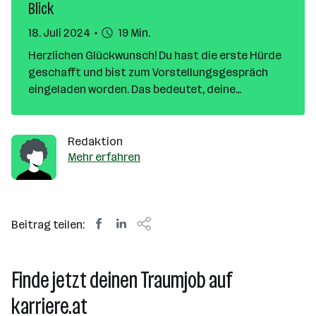
Blick
18. Juli 2024
19 Min.
Herzlichen Glückwunsch! Du hast die erste Hürde
geschafft und bist zum Vorstellungsgespräch
eingeladen worden. Das bedeutet, deine
fachlichen Qualifikationen im Lebenslauf hat den
potenziellen Arbeitgeber schon überzeugt. Im
Jobinterview geht es nun darum, einen
Redaktion
persönlichen Eindruck zu hinterlassen. In diesem
Mehr erfahren
Leitfaden erfährst du, wie du dich optimal auf
dein nächstes Bewerbungsgespräch vorbereiten
kannst. Wir beantworten die wichtigsten Fragen
Beitrag teilen:
von Bewerbenden und bieten praktische Tipps für
jede Phase des Gesprächsprozesses.
Finde jetzt deinen Traumjob auf
karriere.at