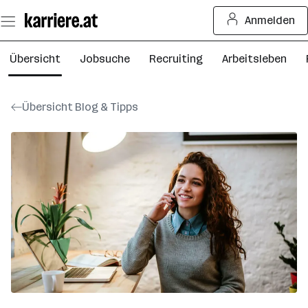
Zum
Anmelden
Seiteninhalt
springen
Übersicht
Jobsuche
Recruiting
Arbeitsleben
Übersicht Blog & Tipps