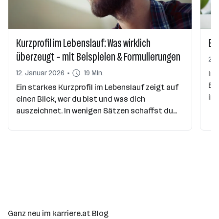
Kurzprofil im Lebenslauf: Was wirklich
Be
überzeugt – mit Beispielen & Formulierungen
21.
12. Januar 2026
19 Min.
Ins
Elt
Ein starkes Kurzprofil im Lebenslauf zeigt auf
in
einen Blick, wer du bist und was dich
Na
auszeichnet. In wenigen Sätzen schaffst du
ein
es, Personaler*innen zu überzeugen – noch
bir
bevor sie deinen Lebenslauf im Detail lesen.
ne
ne
der
Ganz neu im karriere.at Blog