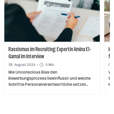
Rassismus im Recruiting: Expertin Amina El-
Ink
Gamal im Interview
fü
28. August 2024
6 Min.
05.
Wie Unconscious Bias den
Vi
Bewerbungsprozess beeinflusst und welche
Sch
Schritte Personalverantwortliche setzen
Ink
können, um Diskriminierung vorzubeugen,
vi
verrät Amina El-Gamal vom Verein ZARA im
Be
Interview.
wei
bi