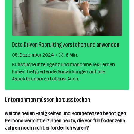
Data Driven Recruiting verstehen und anwenden
05. Dezember 2024
6 Min.
Künstliche Intelligenz und maschinelles Lernen
haben tiefgreifende Auswirkungen auf alle
Aspekte unseres Lebens. Auch
Personalabteilungen profitieren davon, indem sie
ihre Arbeit automatisieren oder zumindest
Unternehmen müssen herausstechen
vereinfachen. Gleichzeitig sind sie in der Lage,
besser für die Zukunft zu planen und haben mehr
Welche neuen Fähigkeiten und Kompetenzen benötigen
Zeit, um sich mit Unternehmensveränderungen zu
Personalvermittler*innen heute, die vor fünf oder zehn
beschäftigen und darauf vorzubereiten.
Jahren noch nicht erforderlich waren?