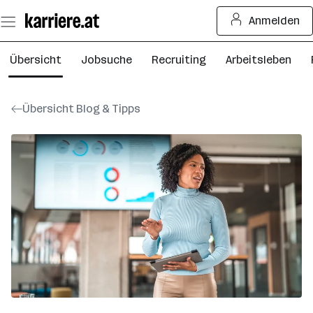
Zum
Anmelden
Seiteninhalt
springen
Übersicht
Jobsuche
Recruiting
Arbeitsleben
Übersicht Blog & Tipps