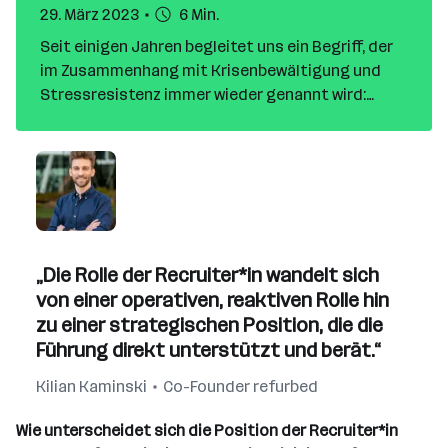
29. März 2023
6 Min.
Seit einigen Jahren begleitet uns ein Begriff, der
im Zusammenhang mit Krisenbewältigung und
Stressresistenz immer wieder genannt wird:
Resilienz. Zahlreiche Artikel sind in den letzten
Jahren zur Stärkung der eigenen Resilienz
veröffentlicht worden. Kann man Resilienz nur als
individuelle Fähigkeit bezeichnen, oder gilt sie
auch für Unternehmen? Liegt die Bildung von
Resilienz allein in der Verantwortung von
Arbeitnehmer*innen oder auch von
„Die Rolle der Recruiter*in wandelt sich
Führungskräften?
von einer operativen, reaktiven Rolle hin
zu einer strategischen Position, die die
Führung direkt unterstützt und berät.“
Kilian Kaminski
Co-Founder refurbed
Wie unterscheidet sich die Position der Recruiter*in