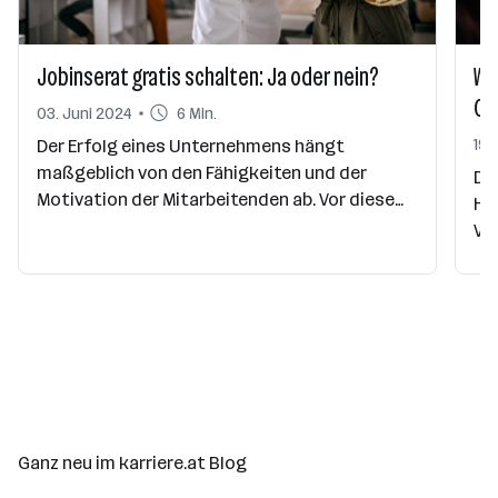
Jobinserat gratis schalten: Ja oder nein?
Wei
Ou
03. Juni 2024
6 Min.
19.
Der Erfolg eines Unternehmens hängt
maßgeblich von den Fähigkeiten und der
Die
Motivation der Mitarbeitenden ab. Vor diesem
Hö
Hintergrund stellt sich oft die Frage, ob es
Vie
sinnvoll ist, auf kostenpflichtige Jobinserate
ge
zurückzugreifen oder ob kostenlose Optionen
ode
ausreichen. Hier sind einige Gründe, warum
auf
gratis Jobinserate möglicherweise nicht die
Ori
beste Wahl sind und warum es sich lohnt, in
Gru
professionelle Plattformen wie karriere.at zu
dir
investieren.
ma
ent
Ganz neu im karriere.at Blog