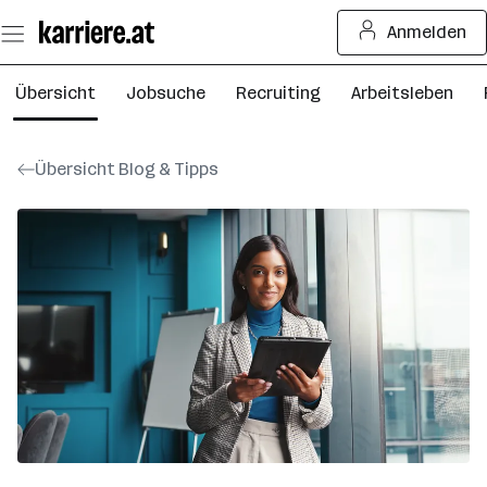
Zum
Anmelden
Seiteninhalt
springen
Übersicht
Jobsuche
Recruiting
Arbeitsleben
Übersicht Blog & Tipps