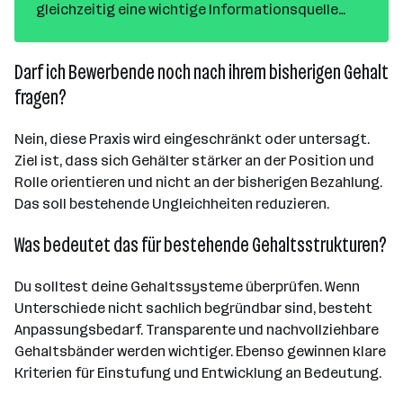
gleichzeitig eine wichtige Informationsquelle
zum ausgeschriebenen Job und dem
Unternehmen selbst. Daher gilt: Der Inhalt muss
Darf ich Bewerbende noch nach ihrem bisherigen Gehalt
sitzen und optimiert sein!
fragen?
Nein, diese Praxis wird eingeschränkt oder untersagt.
Ziel ist, dass sich Gehälter stärker an der Position und
Rolle orientieren und nicht an der bisherigen Bezahlung.
Das soll bestehende Ungleichheiten reduzieren.
Was bedeutet das für bestehende Gehaltsstrukturen?
Du solltest deine Gehaltssysteme überprüfen. Wenn
Unterschiede nicht sachlich begründbar sind, besteht
Anpassungsbedarf. Transparente und nachvollziehbare
Gehaltsbänder werden wichtiger. Ebenso gewinnen klare
Kriterien für Einstufung und Entwicklung an Bedeutung.