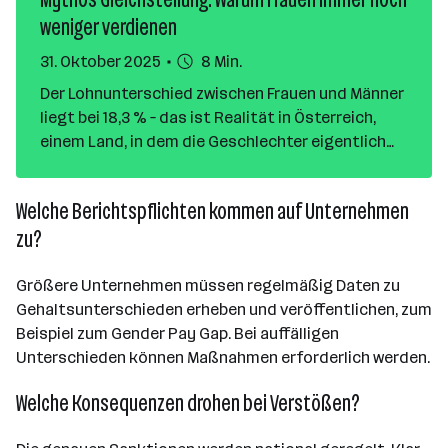
weniger verdienen
31. Oktober 2025
8 Min.
Der Lohnunterschied zwischen Frauen und Männer
liegt bei 18,3 % – das ist Realität in Österreich,
einem Land, in dem die Geschlechter eigentlich
gleichgestellt sind. Im Vergleich liegt der
durchschnittliche Lohnunterschied in der EU bei
Welche Berichtspflichten kommen auf Unternehmen
12,0 % (Quelle: Eurostat 2023). Gesetze und
zu?
Frauenquoten ändern in der Praxis leider zu wenig,
wie Statistiken zeigen. Wir haben uns auf die
Größere Unternehmen müssen regelmäßig Daten zu
(ernüchternde) Suche nach den Gründen gemacht.
Gehaltsunterschieden erheben und veröffentlichen, zum
Beispiel zum Gender Pay Gap. Bei auffälligen
Unterschieden können Maßnahmen erforderlich werden.
Welche Konsequenzen drohen bei Verstößen?