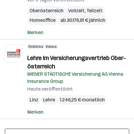
Oberösterreich
Vollzeit, Teilzeit
Homeoffice
ab 30.176,91 € jährlich
Merken
Einblicke
Videos
Lehre im Ver­si­che­rungs­ver­trieb Ober­
ös­ter­reich
WIENER STÄDTISCHE Versicherung AG Vienna
Insurance Group
Heute veröffentlicht
Linz
Lehre
1.246,25 € monatlich
Merken