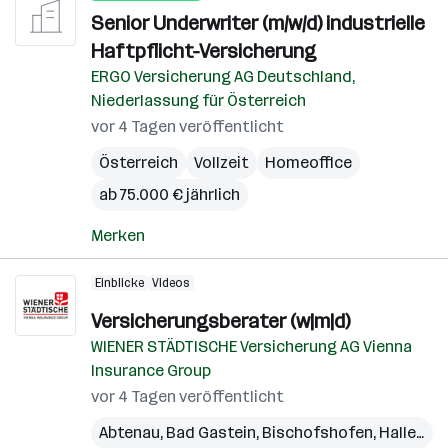
Senior Underwriter (m/w/d) industrielle
Haftpflicht-Versicherung
ERGO Versicherung AG Deutschland,
Niederlassung für Österreich
vor 4 Tagen veröffentlicht
Österreich
Vollzeit
Homeoffice
ab 75.000 € jährlich
Merken
Einblicke
Videos
Versicherungsberater (w|m|d)
WIENER STÄDTISCHE Versicherung AG Vienna
Insurance Group
vor 4 Tagen veröffentlicht
Abtenau
,
Bad Gastein
,
Bischofshofen
,
Hallein
,
M