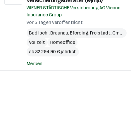
Versicherungsberater (w|m|d)
WIENER STÄDTISCHE Versicherung AG Vienna
Insurance Group
vor 5 Tagen veröffentlicht
Bad Ischl
,
Braunau
,
Eferding
,
Freistadt
,
Gmunden
Vollzeit
Homeoffice
ab 32.294,90 € jährlich
Merken