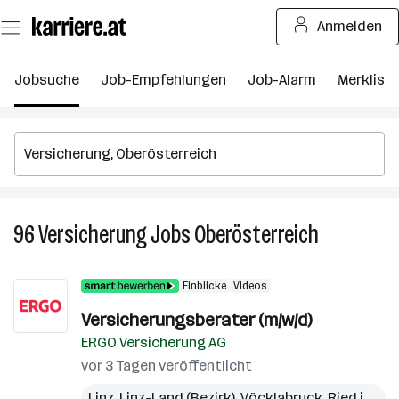
Zum
Anmelden
Seiteninhalt
springen
Jobsuche
Job-Empfehlungen
Job-Alarm
Merkliste
96
Versicherung
Jobs
Oberösterreich
96
Versicherun
Jobs
Einblicke
Videos
in
Oberösterre
Versicherungsberater (m/w/d)
ERGO Versicherung AG
vor 3 Tagen veröffentlicht
Linz
,
Linz-Land (Bezirk)
,
Vöcklabruck
,
Ried im Innkreis