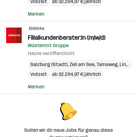
Vollzeit
ab 32.294,97 € jährlich
Merken
Einblicke
Filialkundenberater:in (m/w/d)
Wüstenrot Gruppe
Heute veröffentlicht
Salzburg (Stadt)
,
Zell am See
,
Tamsweg
,
Linz
,
Gm
Vollzeit
ab 32.294,97 € jährlich
Merken
Sollen wir dir neue Jobs für genau diese