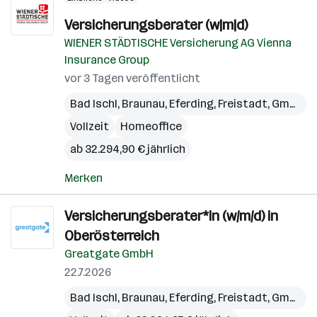
Versicherungsberater (w|m|d)
WIENER STÄDTISCHE Versicherung AG Vienna
Insurance Group
vor 3 Tagen veröffentlicht
Bad Ischl
,
Braunau
,
Eferding
,
Freistadt
,
Gmunden
Vollzeit
Homeoffice
ab 32.294,90 € jährlich
Merken
Versicherungsberater*in (w/m/d) in
Oberösterreich
Greatgate GmbH
22.7.2026
Bad Ischl
,
Braunau
,
Eferding
,
Freistadt
,
Gmunden