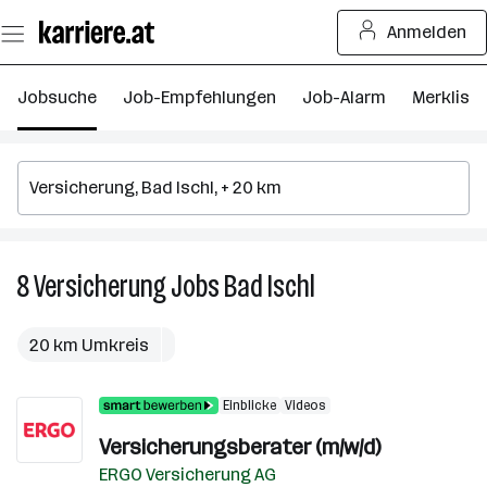
Zum
Anmelden
Seiteninhalt
springen
Jobsuche
Job-Empfehlungen
Job-Alarm
Merkliste
8
Versicherung
Jobs
Bad Ischl
8
Versicherung
Jobs
20 km Umkreis
in
Bad
Einblicke
Videos
Ischl
Versicherungsberater (m/w/d)
ERGO Versicherung AG