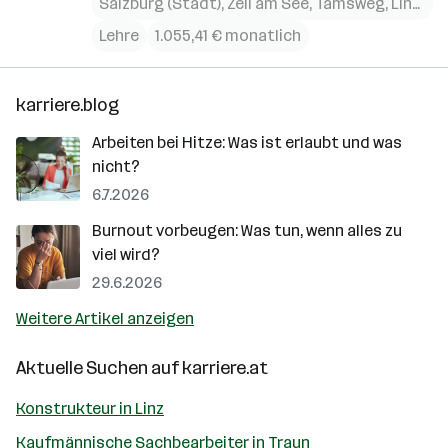
Salzburg (Stadt)
,
Zell am See
,
Tamsweg
,
Linz
,
Gm
Lehre
1.055,41 € monatlich
karriere.blog
Arbeiten bei Hitze: Was ist erlaubt und was
nicht?
6.7.2026
Burnout vorbeugen: Was tun, wenn alles zu
viel wird?
29.6.2026
Weitere Artikel anzeigen
Aktuelle Suchen auf
karriere.at
Konstrukteur in Linz
Kaufmännische Sachbearbeiter in Traun