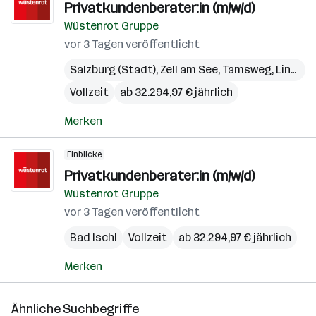
Privatkundenberater:in (m/w/d)
Wüstenrot Gruppe
vor 3 Tagen veröffentlicht
Salzburg (Stadt)
,
Zell am See
,
Tamsweg
,
Linz
,
Gm
Vollzeit
ab 32.294,97 € jährlich
Merken
Einblicke
Privatkundenberater:in (m/w/d)
Wüstenrot Gruppe
vor 3 Tagen veröffentlicht
Bad Ischl
Vollzeit
ab 32.294,97 € jährlich
Merken
Ähnliche Suchbegriffe