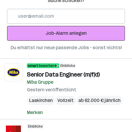
Suche schicken?
E-
Mail-
Adresse
Job-Alarm anlegen
Du erhältst nur neue passende Jobs – sonst nichts!
Einblicke
Senior Data Engineer (m/f/d)
Miba Gruppe
Gestern veröffentlicht
Laakirchen
Vollzeit
ab 62.000 € jährlich
Merken
Einblicke