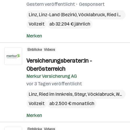
Gestern veröffentlicht
Gesponsert
Linz
,
Linz-Land (Bezirk)
,
Vöcklabruck
,
Ried im Innkreis
Vollzeit
ab 32.294 € jährlich
Merken
Einblicke
Videos
Versicherungsberater:in -
Oberösterreich
Merkur Versicherung AG
vor 3 Tagen veröffentlicht
Linz
,
Ried im Innkreis
,
Steyr
,
Vöcklabruck
,
Wels
,
Vollzeit
ab 2.500 € monatlich
Merken
Einblicke
Videos