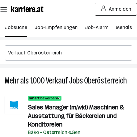
Zum
Anmelden
Seiteninhalt
springen
Jobsuche
Job-Empfehlungen
Job-Alarm
Merkliste
Mehr als 1.000
Verkauf
Jobs
Oberösterreich
Meh
als
1.00
Verk
Sales Manager (m/w/d) Maschinen &
Job
Ausstattung für Bäckereien und
in
Ober
Konditoreien
Bäko - Österreich e.Gen.