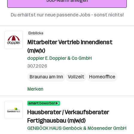
Job-Alarm anlegen
Du erhältst nur neue passende Jobs – sonst nichts!
Einblicke
Mitarbeiter Vertrieb Innendienst
(m/w/x)
doppler E. Doppler & Co GmbH
30.7.2026
Braunau am Inn
Vollzeit
Homeoffice
Merken
Hausberater / Verkaufsberater
Fertighausbau (m/w/d)
GENBÖCK HAUS Genböck & Möseneder GmbH