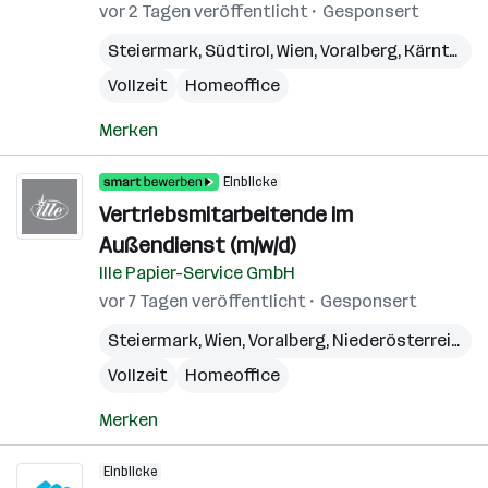
vor 2 Tagen veröffentlicht
Gesponsert
Steiermark
,
Südtirol
,
Wien
,
Voralberg
,
Kärnten
,
N
Vollzeit
Homeoffice
Merken
Einblicke
Vertriebsmitarbeitende im
Außendienst (m/w/d)
Ille Papier-Service GmbH
vor 7 Tagen veröffentlicht
Gesponsert
Steiermark
,
Wien
,
Voralberg
,
Niederösterreich
,
B
Vollzeit
Homeoffice
Merken
Einblicke