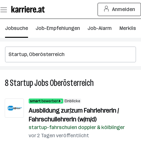
Zum
Anmelden
Seiteninhalt
springen
Jobsuche
Job-Empfehlungen
Job-Alarm
Merkliste
8
Startup
Jobs
Oberösterreich
8
Startup
Jobs
Einblicke
in
Ausbildung zur/zum FahrlehrerIn /
Oberösterreich
FahrschullehrerIn (w/m/d)
startup-fahrschulen doppler & kölblinger
vor 2 Tagen veröffentlicht