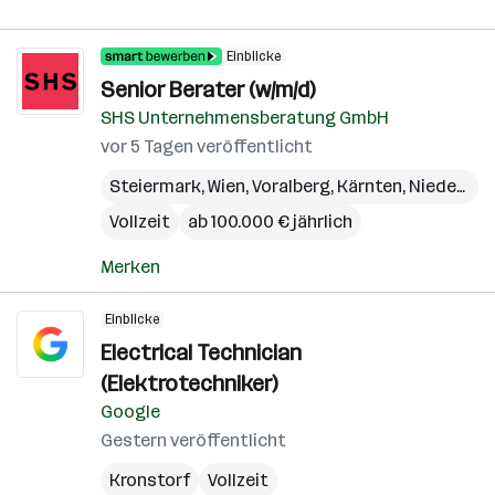
Einblicke
Senior Berater (w/m/d)
SHS Unternehmensberatung GmbH
vor 5 Tagen veröffentlicht
Steiermark
,
Wien
,
Voralberg
,
Kärnten
,
Niederösterreich
Vollzeit
ab 100.000 € jährlich
Merken
Einblicke
Electrical Technician
(Elektrotechniker)
Google
Gestern veröffentlicht
Kronstorf
Vollzeit