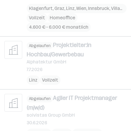
Klagenfurt
,
Graz
,
Linz
,
Wien
,
Innsbruck
,
Villach
,
S
Vollzeit
Homeoffice
4.600 € – 6.000 € monatlich
Projektleiter:in
Abgelaufen
Hochbau/Gewerbebau
Alphatektur GmbH
7.7.2026
Linz
Vollzeit
Agiler IT Projektmanager
Abgelaufen
(m/w/d)
solvistas Group GmbH
30.6.2026