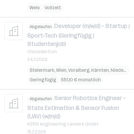
Wels
Vollzeit
Developer (m/w/d) – Startup /
Abgelaufen
Sport-Tech (Geringfügig /
Studentenjob)
CheckMotion
24.7.2026
Steiermark
,
Wien
,
Voralberg
,
Kärnten
,
Niederösterreich
Geringfügig
551,10 € monatlich
Senior Robotics Engineer –
Abgelaufen
State Estimation & Sensor Fusion
(UAV) (w/m/d)
KERN engineering careers GmbH
15.7.2026