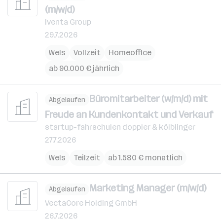
(m/w/d)
Iventa Group
29.7.2026
Wels
Vollzeit
Homeoffice
ab 90.000 € jährlich
Büromitarbeiter (w/m/d) mit
Abgelaufen
Freude an Kundenkontakt und Verkauf
startup-fahrschulen doppler & kölblinger
27.7.2026
Wels
Teilzeit
ab 1.580 € monatlich
Marketing Manager (m/w/d)
Abgelaufen
VectaCore Holding GmbH
26.7.2026