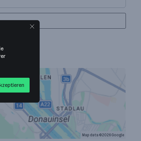
ie
rer
akzeptieren
Map data ©2026 Google