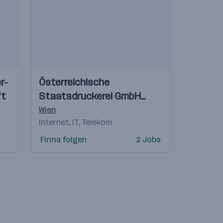
Einblicke
Einblicke
r-
Österreichische
Videos
ft
Staatsdruckerei GmbH
(OeSD)
Wien
Internet, IT, Telekom
Firma folgen
2 Jobs