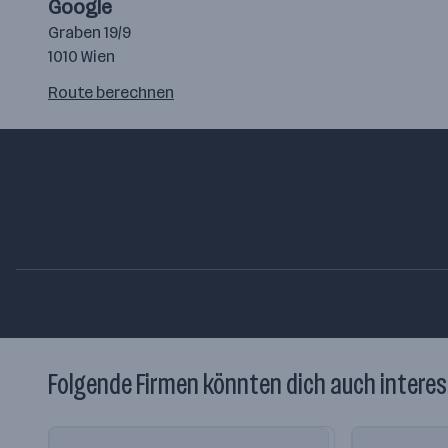
Google
Graben 19/9
1010 Wien
Route
Route berechnen
auf
google
maps
berechnen
Folgende Firmen könnten dich auch interes