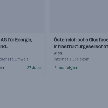
Einblicke
Einblicke
AG für Energie,
Österreichische Glasfase
Videos
und
Infrastrukturgesellscha
munikation
Wien
tschaft, Umwelt
Internet, IT, Telekom
gen
27 Jobs
Firma folgen