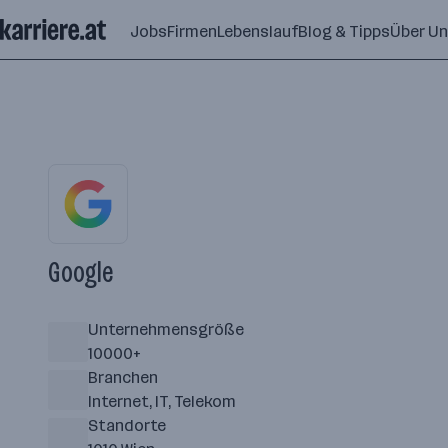
Zum
Jobs
Firmen
Lebenslauf
Blog & Tipps
Über U
Seiteninhalt
springen
Google
Unternehmensgröße
10000+
Branchen
Internet, IT, Telekom
Standorte