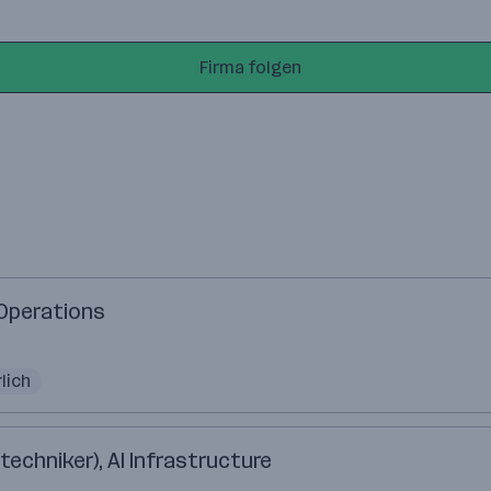
Firma folgen
 Operations
lich
techniker), AI Infrastructure