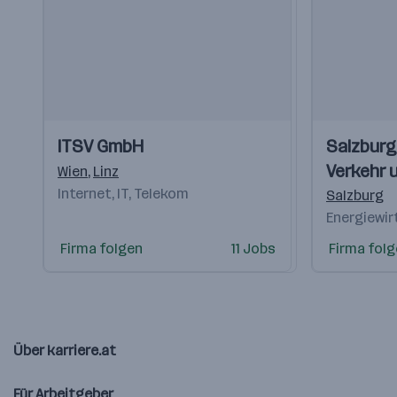
Einblicke
Einblicke
Einblicke
Einblicke
ITSV GmbH
Salzburg 
Videos
Videos
Verkehr 
Wien
,
Linz
Internet, IT, Telekom
Telekom
Salzburg
Energiewir
Firma folgen
11 Jobs
Firma fol
Über karriere.at
Für Arbeitgeber