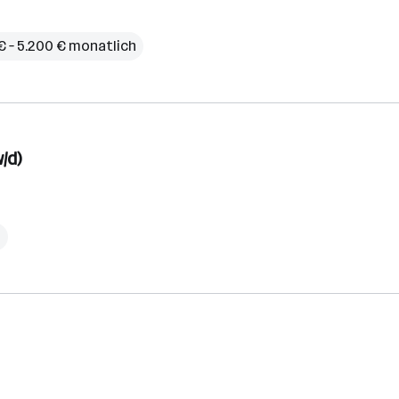
€ – 5.200 € monatlich
/d)
h