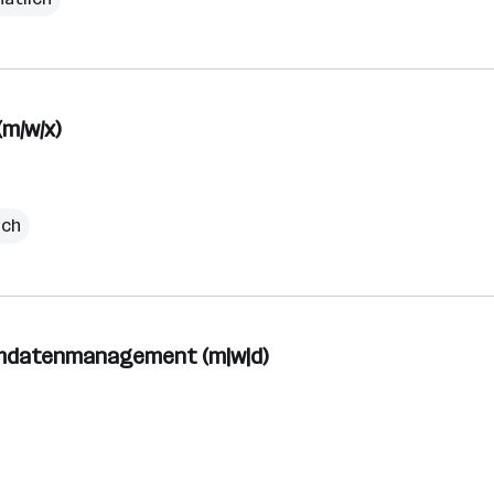
(m/w/x)
ich
mdatenmanagement (m|w|d)