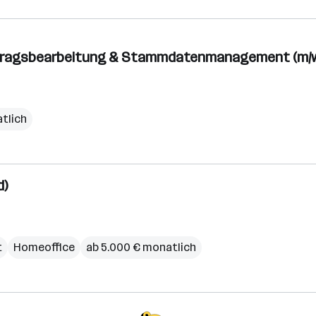
uftragsbearbeitung & Stammdatenmanagement (m/w
tlich
d)
t
Homeoffice
ab 5.000 € monatlich