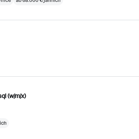
ffice
ab 68.000 € jährlich
ql (w/m/x)
ich