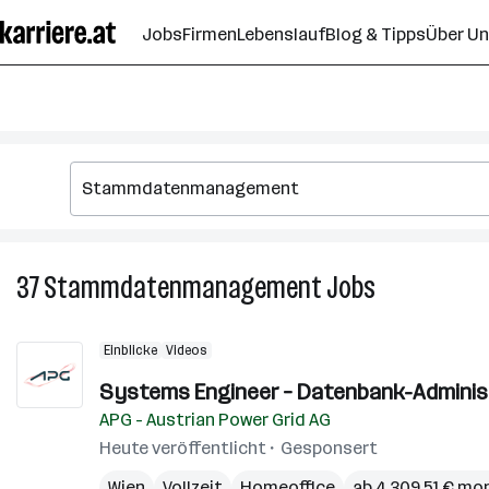
Zum
Jobs
Firmen
Lebenslauf
Blog & Tipps
Über U
Seiteninhalt
springen
37
Stammdatenmanagement
Jobs
37
Stammdaten
Jobs
Einblicke
Videos
Systems Engineer – Datenbank-Administ
APG - Austrian Power Grid AG
Heute veröffentlicht
Gesponsert
Wien
Vollzeit
Homeoffice
ab 4.309,51 € mo