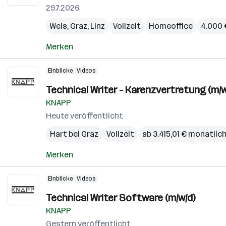
29.7.2026
Wels
,
Graz
,
Linz
Vollzeit
Homeoffice
4.000 
Merken
Einblicke
Videos
Technical Writer - Karenzvertretung (m/w
KNAPP
Heute veröffentlicht
Hart bei Graz
Vollzeit
ab 3.415,01 € monatlic
Merken
Einblicke
Videos
Technical Writer Software (m/w/d)
KNAPP
Gestern veröffentlicht