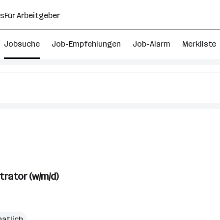
ns
Für Arbeitgeber
Jobsuche
Job-Empfehlungen
Job-Alarm
Merkliste
management
rator (w/m/d)
natlich