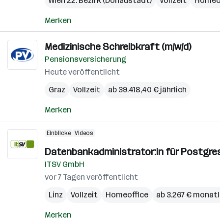
Wien 22. Bezirk (Donaustadt)
Vollzeit
Homeo
Merken
Medizinische Schreibkraft (m/w/d)
Pensionsversicherung
Heute veröffentlicht
Graz
Vollzeit
ab 39.418,40 € jährlich
Merken
Einblicke
Videos
Datenbankadministrator:in für Postgres
ITSV GmbH
vor 7 Tagen veröffentlicht
Linz
Vollzeit
Homeoffice
ab 3.267 € monatl
Merken