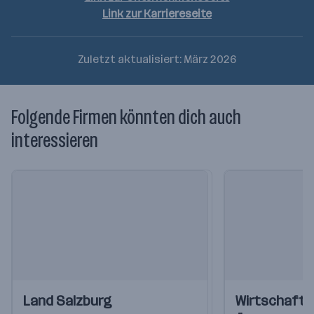
Link zur Karriereseite
Zuletzt aktualisiert: März 2026
Folgende Firmen könnten dich auch
interessieren
Einblicke
Einblicke
Einblicke
Einblicke
Land Salzburg
Wirtschaft
Videos
Videos