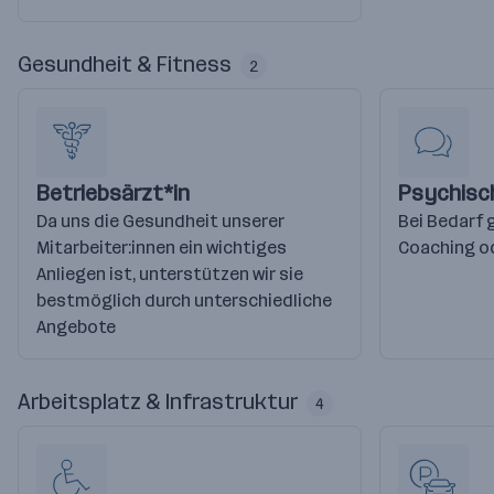
Gesundheit & Fitness
2
Betriebsärzt*in
Psychisc
Da uns die Gesundheit unserer
Bei Bedarf 
Mitarbeiter:innen ein wichtiges
Coaching o
Anliegen ist, unterstützen wir sie
bestmöglich durch unterschiedliche
Angebote
Arbeitsplatz & Infrastruktur
4