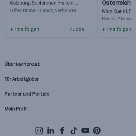
Österreichs
Salzburg
,
Seekirchen
,
Hallein
,
Zell am See
,
Tamsweg
,
St. 
Öffentlicher Dienst, Verbände
Wien
,
Sankt Pö
Recht, Steuern
Firma folgen
7 Jobs
Firma folgen
Über karriere.at
Für Arbeitgeber
Partner und Portale
Mein Profil