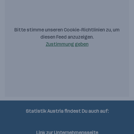
Bitte stimme unseren Cookie-Richtlinien zu, um
diesen Feed anzuzeigen.
Zustimmung geben
Statistik Austria findest Du auch auf:
Twitter
Linkedin
Instagram
Youtube
Link zur Unternehmensseite