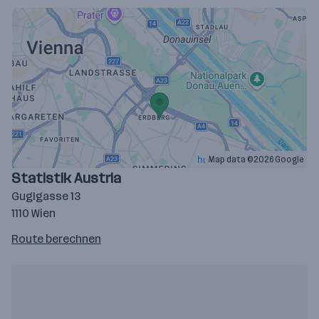
Map data ©2026 Google
Statistik Austria
Guglgasse 13
1110 Wien
Route
Route berechnen
auf
google
maps
berechnen