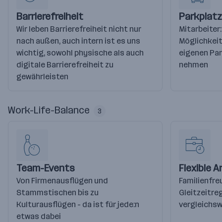
Barrierefreiheit
Parkplatz
Wir leben Barrierefreiheit nicht nur
Mitarbeiter
nach außen, auch intern ist es uns
Möglichkeit
wichtig, sowohl physische als auch
eigenen Par
digitale Barrierefreiheit zu
nehmen
gewährleisten
Work-Life-Balance
3
Team-Events
Flexible A
Von Firmenausflügen und
Familienfre
Stammstischen bis zu
Gleitzeitre
Kulturausflügen - da ist für jede:n
vergleichsw
etwas dabei