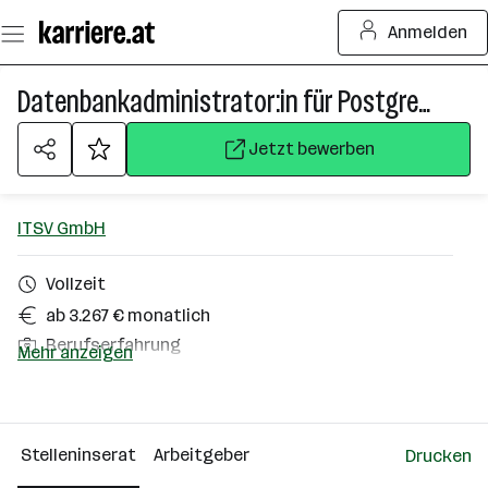
Zum
Anmelden
Seiteninhalt
springen
Datenbankadministrator:in für Postgresql (w/m/x)
Jetzt bewerben
ITSV GmbH
Vollzeit
ab 3.267 € monatlich
Berufserfahrung
Mehr anzeigen
Homeoffice möglich
Linz
Stelleninserat
Arbeitgeber
Drucken
Über das Unternehmen