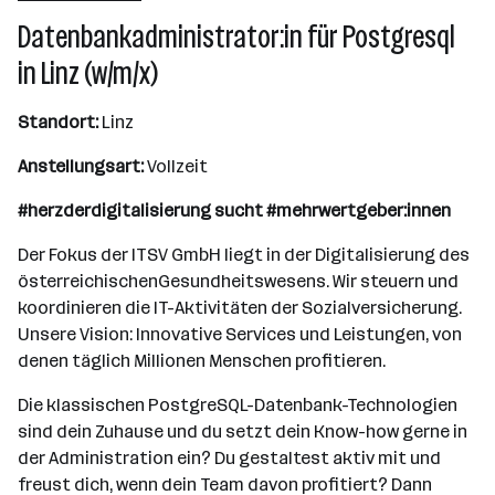
501 - 2500 Mitarbeiter*innen
Datenbankadministrator:in für Postgresql
Wien
in Linz (w/m/x)
Standort:
Linz
Anstellungsart:
Vollzeit
#herzderdigitalisierung sucht #mehrwertgeber:innen
Der Fokus der ITSV GmbH liegt in der Digitalisierung des
österreichischenGesundheitswesens. Wir steuern und
koordinieren die IT-Aktivitäten der Sozialversicherung.
Unsere Vision: Innovative Services und Leistungen, von
denen täglich Millionen Menschen profitieren.
Die klassischen PostgreSQL-Datenbank-Technologien
sind dein Zuhause und du setzt dein Know-how gerne in
der Administration ein? Du gestaltest aktiv mit und
freust dich, wenn dein Team davon profitiert? Dann