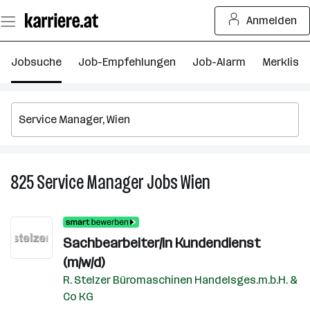
Zum
Anmelden
Seiteninhalt
springen
Jobsuche
Job-Empfehlungen
Job-Alarm
Merkliste
825
Service Manager
Jobs
Wien
825
Service
Manager
Jobs
Sachbearbeiter/in Kundendienst
in
(m/w/d)
Wien
R. Stelzer Büromaschinen Handelsges.m.b.H. &
Co KG