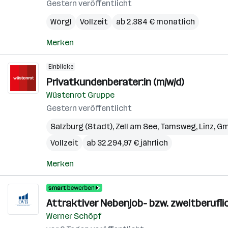
Gestern veröffentlicht
Wörgl
Vollzeit
ab 2.384 € monatlich
Merken
Einblicke
Privatkundenberater:in (m/w/d)
Wüstenrot Gruppe
Gestern veröffentlicht
Salzburg (Stadt)
,
Zell am See
,
Tamsweg
,
Linz
,
Gm
Vollzeit
ab 32.294,97 € jährlich
Merken
Attraktiver Nebenjob- bzw. zweitberufli
Werner Schöpf