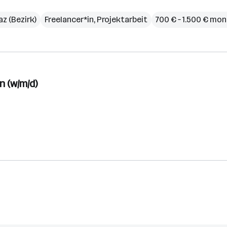
z (Bezirk)
Freelancer*in, Projektarbeit
700 € – 1.500 € mon
 (w/m/d)