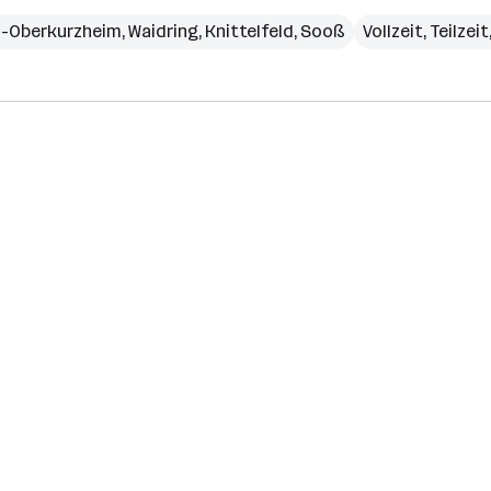
s-Oberkurzheim
,
Waidring
,
Knittelfeld
,
Sooß
Vollzeit, Teilzei