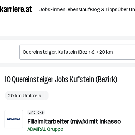
Zum
Jobs
Firmen
Lebenslauf
Blog & Tipps
Über U
Seiteninhalt
springen
10
Quereinsteiger
Jobs
Kufstein (Bezirk)
10
Querein
Jobs
20 km Umkreis
in
Kufstei
Einblicke
(Bezirk)
Filialmitarbeiter (m/w/x) mit Inkasso
ADMIRAL Gruppe