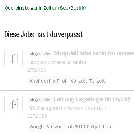
Quereinsteiger in Zell am See (Bezirk)
Diese Jobs hast du verpasst
Shop-Mitarbeiter:in für unser
Abgelaufen
Eurogast Österreich GmbH
27.7.2026
Kirchdorf in Tirol
Vollzeit, Teilzeit
Leitung Lagerlogistik (m/w/d)
Abgelaufen
IMS. Management Service Ges.m.b.H.
22.7.2026
Wörgl
Vollzeit
ab 60.000 € jährlich