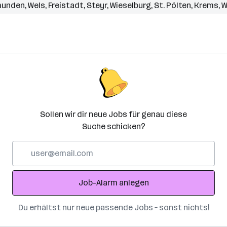
unden
,
Wels
,
Freistadt
,
Steyr
,
Wieselburg
,
St. Pölten
,
Krems
,
W
Sollen wir dir neue Jobs für genau diese
Suche schicken?
E-
Mail-
Adresse
Job-Alarm anlegen
Du erhältst nur neue passende Jobs – sonst nichts!