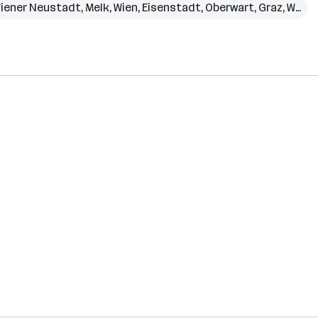
iener Neustadt
,
Melk
,
Wien
,
Eisenstadt
,
Oberwart
,
Graz
,
Weiz
,