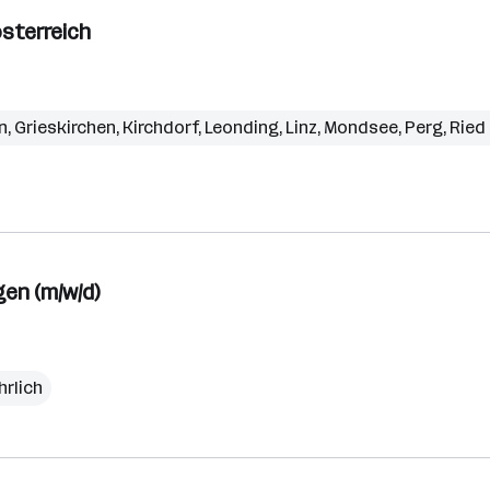
österreich
n
,
Grieskirchen
,
Kirchdorf
,
Leonding
,
Linz
,
Mondsee
,
Perg
,
Ried 
en (m/w/d)
hrlich