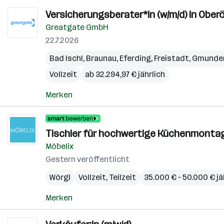
Versicherungsberater*in (w/m/d) in Ober
Greatgate GmbH
22.7.2026
Bad Ischl
,
Braunau
,
Eferding
,
Freistadt
,
Gmunde
Vollzeit
ab 32.294,97 € jährlich
Merken
Tischler für hochwertige Küchenmontag
Möbelix
Gestern veröffentlicht
Wörgl
Vollzeit, Teilzeit
35.000 € – 50.000 € jä
Merken