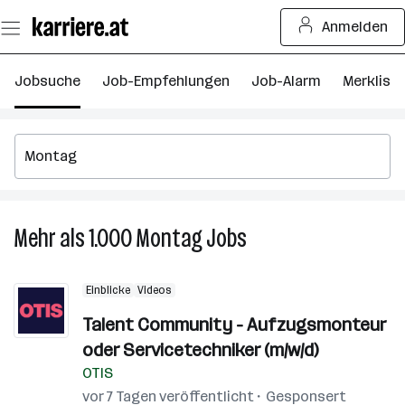
Zum
Anmelden
Seiteninhalt
springen
Jobsuche
Job-Empfehlungen
Job-Alarm
Merkliste
Mehr als 1.000
Montag
Jobs
Mehr
als
1.000
Einblicke
Videos
Montag
Jobs
Talent Community - Aufzugsmonteur
oder Servicetechniker (m/w/d)
OTIS
vor 7 Tagen veröffentlicht
Gesponsert