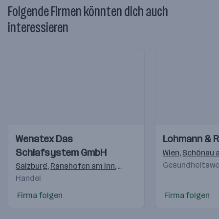
Folgende Firmen könnten dich auch
interessieren
Einblicke
Einblicke
Einblicke
Einblicke
Wenatex Das
Lohmann & 
Videos
Videos
Schlafsystem GmbH
Wien
,
Schönau a
Gesundheitswes
Salzburg
,
Ranshofen am Inn
,
Freilassing
,
Langenhagen
,
M
Handel
Firma folgen
Firma folgen