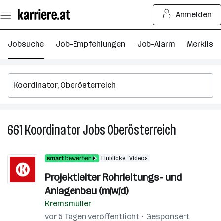
Zum
Anmelden
Seiteninhalt
springen
Jobsuche
Job-Empfehlungen
Job-Alarm
Merkliste
661
Koordinator
Jobs
Oberösterreich
661
Koordinator
Jobs
Einblicke
Videos
in
Oberösterre
Projektleiter Rohrleitungs- und
Anlagenbau (m/w/d)
Kremsmüller
vor 5 Tagen veröffentlicht
Gesponsert