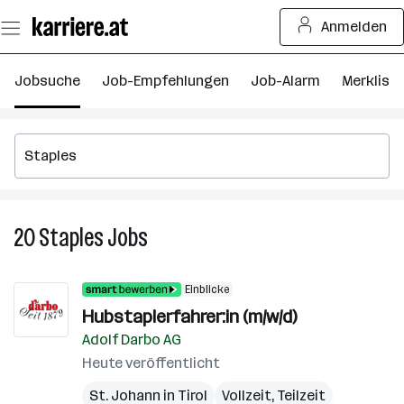
Zum
Anmelden
Seiteninhalt
springen
Jobsuche
Job-Empfehlungen
Job-Alarm
Merkliste
20
Staples
Jobs
20
Staples
Jobs
Einblicke
Hubstaplerfahrer:in (m/w/d)
Adolf Darbo AG
Heute veröffentlicht
St. Johann in Tirol
Vollzeit, Teilzeit