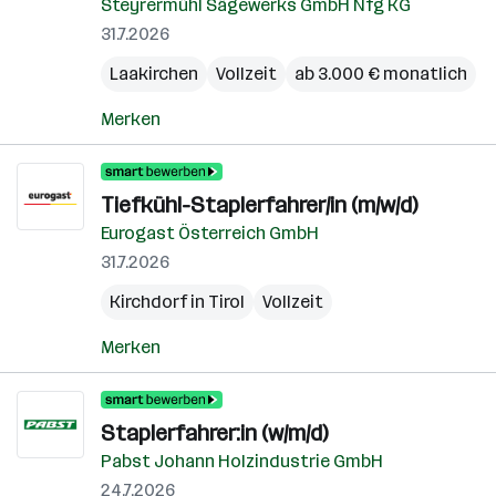
Steyrermühl Sägewerks GmbH Nfg KG
31.7.2026
Laakirchen
Vollzeit
ab 3.000 € monatlich
Merken
Tiefkühl-Staplerfahrer/in (m/w/d)
Eurogast Österreich GmbH
31.7.2026
Kirchdorf in Tirol
Vollzeit
Merken
Staplerfahrer:in (w/m/d)
Pabst Johann Holzindustrie GmbH
24.7.2026