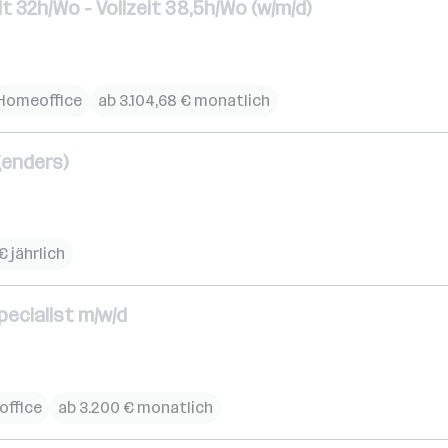
it 32h/Wo - Vollzeit 38,5h/Wo (w/m/d)
Homeoffice
ab 3.104,68 € monatlich
genders)
€ jährlich
ecialist m/w/d
ffice
ab 3.200 € monatlich