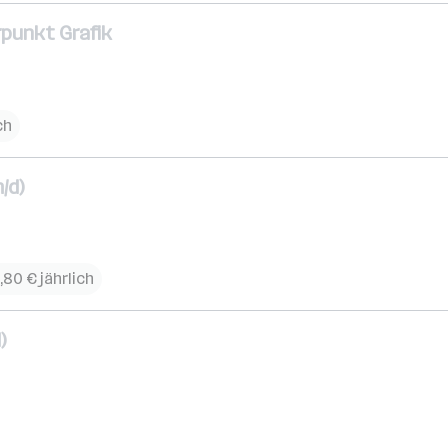
punkt Grafik
ch
/d)
,80 € jährlich
)