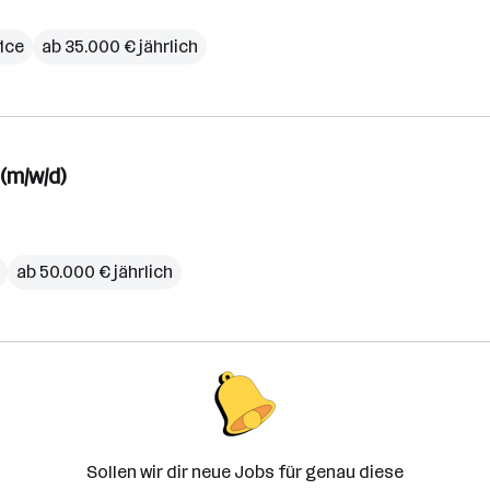
n
irk)
ice
ab 35.000 € jährlich
(m/w/d)
ab 50.000 € jährlich
Sollen wir dir neue Jobs für genau diese