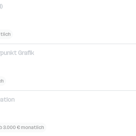
)
tlich
punkt Grafik
ch
ation
b 3.000 € monatlich