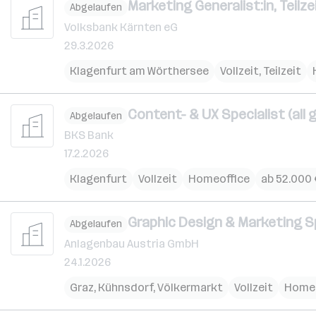
Marketing Generalist:in, Teilze
Abgelaufen
Volksbank Kärnten eG
29.3.2026
Klagenfurt am Wörthersee
Vollzeit, Teilzeit
Content- & UX Specialist (all 
Abgelaufen
BKS Bank
17.2.2026
Klagenfurt
Vollzeit
Homeoffice
ab 52.000 
Graphic Design & Marketing Sp
Abgelaufen
Anlagenbau Austria GmbH
24.1.2026
Graz
,
Kühnsdorf
,
Völkermarkt
Vollzeit
Homeo