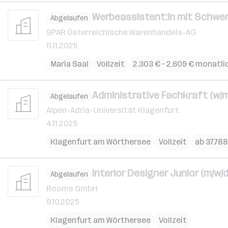
Werbeassistent:in mit Schwer
Abgelaufen
SPAR Österreichische Warenhandels-AG
11.11.2025
Maria Saal
Vollzeit
2.303 € – 2.609 € monatli
Administrative Fachkraft (w/m
Abgelaufen
Alpen-Adria-Universität Klagenfurt
4.11.2025
Klagenfurt am Wörthersee
Vollzeit
ab 37.788
Interior Designer Junior (m/w/d
Abgelaufen
Rooms GmbH
9.10.2025
Klagenfurt am Wörthersee
Vollzeit