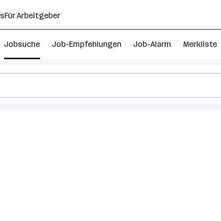
ns
Für Arbeitgeber
Jobsuche
Job-Empfehlungen
Job-Alarm
Merkliste
fik
s
kt