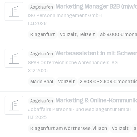
Marketing Manager B2B (m/w/d
Abgelaufen
ISG Personalmanagement GmbH
10.1.2026
Klagenfurt
Vollzeit, Teilzeit
ab 3.000 € mona
Werbeassistent:in mit Schwer
Abgelaufen
SPAR Österreichische Warenhandels-AG
3.12.2025
Maria Saal
Vollzeit
2.303 € – 2.609 € monatli
Marketing & Online-Kommunik
Abgelaufen
Jobaffairs Personal- und Mediaagentur GmbH
11.11.2025
Klagenfurt am Wörthersee
,
Villach
Vollzeit
a