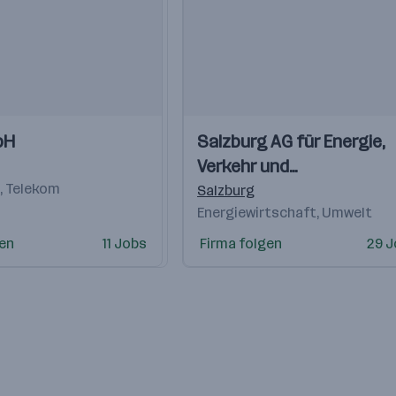
Einblicke
Einblicke
bH
Salzburg AG für Energie,
Videos
Verkehr und
T, Telekom
Telekommunikation
Salzburg
Energiewirtschaft, Umwelt
gen
11 Jobs
Firma folgen
29 J