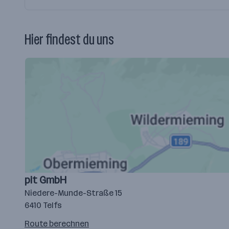
Hier findest du uns
pit GmbH
Niedere-Munde-Straße 15
6410 Telfs
Route
Route berechnen