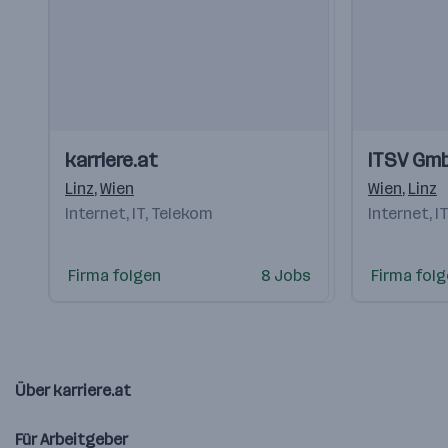
Einblicke
Einblicke
Einblicke
Einblicke
karriere.at
ITSV Gm
Videos
Videos
Linz
,
Wien
Wien
,
Linz
Internet, IT, Telekom
Internet, I
Firma folgen
8 Jobs
Firma fol
Über karriere.at
Für Arbeitgeber