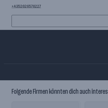
auf
+4352626576227
+4352626576227
google
maps
berechnen
Folgende Firmen könnten dich auch interes