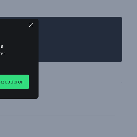
ie
rer
akzeptieren