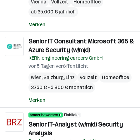
Vienna
Vollzeit
Homeoffice
ab 35.000 € jährlich
Merken
Senior IT Consultant Microsoft 365 &
Azure Security (w/m/d)
KERN engineering careers GmbH
vor 5 Tagen veröffentlicht
Wien
,
Salzburg
,
Linz
Vollzeit
Homeoffice
3.750 € – 5.800 € monatlich
Merken
Einblicke
Senior IT-Analyst (w/m/d) Security
Analysis