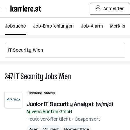
Zum
Anmelden
Seiteninhalt
springen
Jobsuche
Job-Empfehlungen
Job-Alarm
Merkliste
247
IT Security
Jobs
Wien
247
IT
Security
Einblicke
Videos
Jobs
in
Junior IT Security Analyst (w/m/d)
Wien
Ayvens Austria GmbH
Heute veröffentlicht
Gesponsert
Wien
Vollzeit
Homeoffice