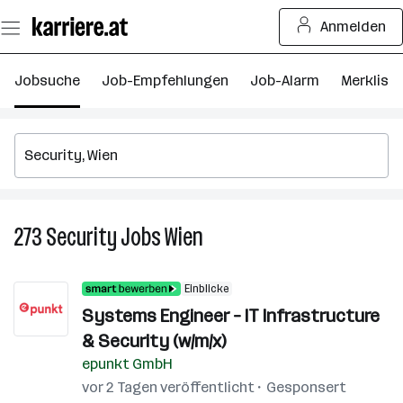
Zum
Anmelden
Seiteninhalt
springen
Jobsuche
Job-Empfehlungen
Job-Alarm
Merkliste
273
Security
Jobs
Wien
273
Security
Jobs
Einblicke
in
Systems Engineer – IT Infrastructure
Wien
& Security (w/m/x)
epunkt GmbH
vor 2 Tagen veröffentlicht
Gesponsert