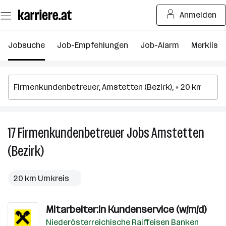
Zum
Anmelden
Seiteninhalt
springen
Jobsuche
Job-Empfehlungen
Job-Alarm
Merkliste
17
Firmenkundenbetreuer
Jobs
Amstetten
17
F
(Bezirk)
J
in
A
20 km Umkreis
(B
Mitarbeiter:in Kundenservice (w/m/d)
Niederösterreichische Raiffeisen Banken