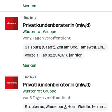
Merken
Einblicke
Privatkundenberater:in (m/w/d)
Wüstenrot Gruppe
vor 2 Tagen veröffentlicht
Salzburg (Stadt)
,
Zell am See
,
Tamsweg
,
Linz
,
Gm
Vollzeit
ab 32.294,97 € jährlich
Merken
Einblicke
Privatkundenberater:in (m/w/d)
Wüstenrot Gruppe
vor 6 Tagen veröffentlicht
Stockerau
,
Wieselburg
,
Horn
,
Waidhofen an der Thaya