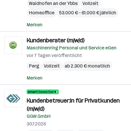
Waidhofen an der Ybbs
Vollzeit
Homeoffice
53.000 € – 61.000 € jährlich
Merken
Kundenberater (m/w/d)
Maschinenring Personal und Service eGen
vor 7 Tagen veröffentlicht
Perg
Vollzeit
ab 2.300 € monatlich
Merken
Kundenbetreuer:in für Privatkunden
(m/w/d)
GGW GmbH
30.7.2026