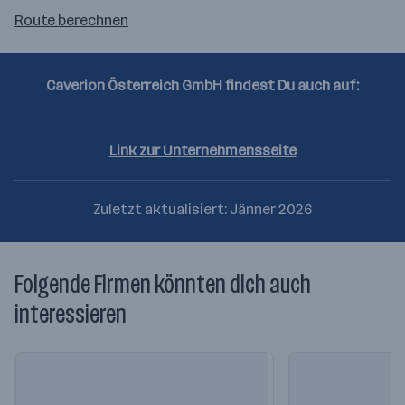
Route
Route berechnen
auf
google
maps
Caverion Österreich GmbH findest Du auch auf:
berechnen
Facebook
Linkedin
Instagram
Youtube
Link zur Unternehmensseite
Zuletzt aktualisiert: Jänner 2026
Folgende Firmen könnten dich auch
interessieren