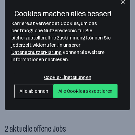
Wir halten unser Versprechen
Cookies machen alles besser!
Wir stehen für Qualität, Zuverlässigkeit und
Transparenz. Unsere Spezialisten schaffen
karriere.at verwendet Cookies, um das
Mehrwert, wir sind ein vertrauensvoller Partner
bestmögliche Nutzererlebnis für Sie
über den gesamten Lebenszyklus und setzen auf
sicherzustellen. Ihre Zustimmung können Sie
unkomplizierte, wirtschaftliche Zusammenarbeit.
jederzeit
widerrufen.
In unserer
Datenschutzerklärung
können Sie weitere
Informationen nachlesen.
Wir übernehmen Verantwortung
Unsere Mitarbeitenden und ihre Sicherheit stehen
Cookie-Einstellungen
an erster Stelle. Wir handeln verantwortungsvoll,
respektvoll und kundenorientiert, arbeiten als
Alle ablehnen
Alle Cookies akzeptieren
Team und achten auf Umwelt und Gesellschaft.
2 aktuelle offene Jobs