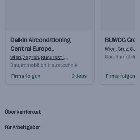
Einblicke
Einblicke
Einblicke
Einblicke
Daikin Airconditioning
BUWOG Gro
Videos
Videos
Central Europe
Wien
,
Graz
,
Sal
HandelsgmbH
Bau, Immobilie
Wien
,
Zagreb
,
Bucuresti
,
Budapest
,
Praha 4-Michle
,
Brati
Bau, Immobilien, Haustechnik
Firma folgen
3 Jobs
Firma folgen
Über karriere.at
Für Arbeitgeber