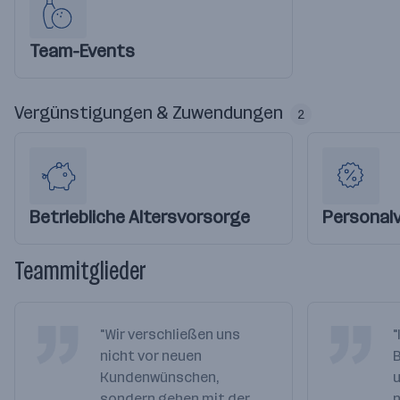
Team-Events
Vergünstigungen & Zuwendungen
2
Betriebliche Altersvorsorge
Personal
Teammitglieder
"Wir verschließen uns
"
nicht vor neuen
B
Kundenwünschen,
u
sondern gehen mit der
n