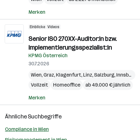
Merken
Einblicke
Videos
Senior ISO 270XX-Auditor:in bzw.
Implementierungsspezialist:in
KPMG Österreich
30.7.2026
Wien
,
Graz
,
Klagenfurt
,
Linz
,
Salzburg
,
Innsbruck
Vollzeit
Homeoffice
ab 49.000 € jährlich
Merken
Ähnliche Suchbegriffe
Compliance in Wien
Risikomanagement in Wien