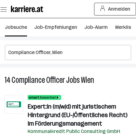
Zum
Anmelden
Seiteninhalt
springen
Jobsuche
Job-Empfehlungen
Job-Alarm
Merkliste
14
Compliance Officer
Jobs
Wien
14
Compliance
Officer
Jobs
Expert:in (m/w/d) mit juristischem
in
Hintergrund (EU-/Öffentliches Recht)
Wien
im Förderungsmanagement
Kommunalkredit Public Consulting GmbH