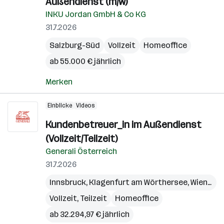
Außendienst (m/w)
INKU Jordan GmbH & Co KG
31.7.2026
Salzburg-Süd
Vollzeit
Homeoffice
ab 55.000 € jährlich
Merken
Einblicke
Videos
Kundenbetreuer_in im Außendienst
(Vollzeit/Teilzeit)
Generali Österreich
31.7.2026
Innsbruck
,
Klagenfurt am Wörthersee
,
Wien
,
Bre
Vollzeit, Teilzeit
Homeoffice
ab 32.294,97 € jährlich