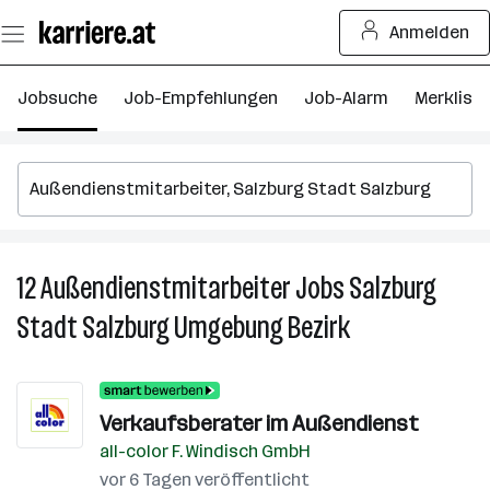
Zum
Anmelden
Seiteninhalt
springen
Jobsuche
Job-Empfehlungen
Job-Alarm
Merkliste
12
Außendienstmitarbeiter
Jobs
Salzburg
12
A
Stadt Salzburg Umgebung Bezirk
J
in
S
S
Verkaufsberater im Außendienst
S
all-color F. Windisch GmbH
U
vor 6 Tagen veröffentlicht