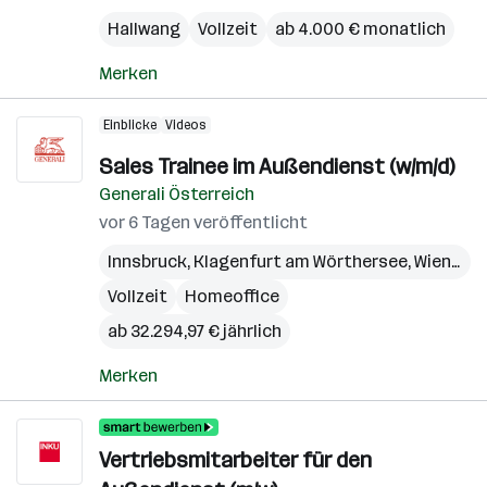
Be
Hallwang
Vollzeit
ab 4.000 € monatlich
Merken
Einblicke
Videos
Sales Trainee im Außendienst (w/m/d)
Generali Österreich
vor 6 Tagen veröffentlicht
Innsbruck
,
Klagenfurt am Wörthersee
,
Wien
,
Bre
Vollzeit
Homeoffice
ab 32.294,97 € jährlich
Merken
Vertriebsmitarbeiter für den