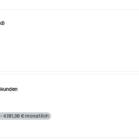
d)
enkunden
 – 4.181,38 € monatlich