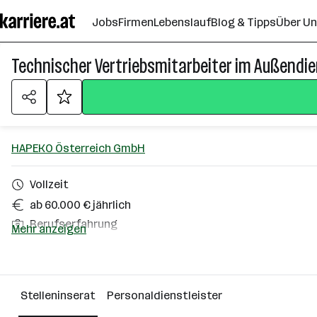
Zum
Jobs
Firmen
Lebenslauf
Blog & Tipps
Über U
Seiteninhalt
springen
Technischer Vertriebsmitarbeiter im Außendie
HAPEKO Österreich GmbH
Vollzeit
ab 60.000 € jährlich
Berufserfahrung
Mehr anzeigen
Salzburg (Stadt), Hallein, Bischofshofen, Seekirchen am
Über das Unternehmen
Stelleninserat
Personaldienstleister
Salzburg