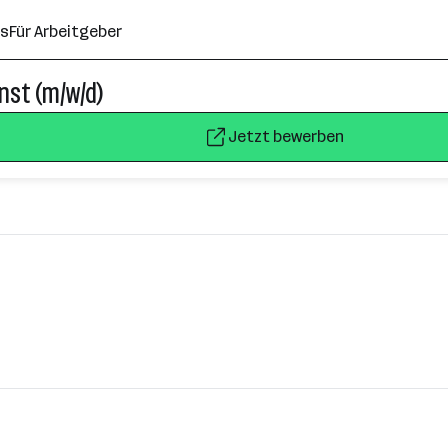
ns
Für Arbeitgeber
nst (m/w/d)
Jetzt bewerben
 Wallersee, Zell am See, Kufstein