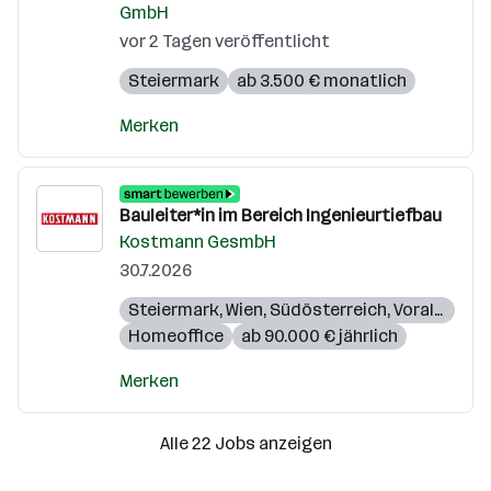
GmbH
vor 2 Tagen veröffentlicht
Steiermark
ab 3.500 € monatlich
Merken
Bauleiter*in im Bereich Ingenieurtiefbau
Kostmann GesmbH
30.7.2026
Steiermark
,
Wien
,
Südösterreich
,
Voralberg
,
K
Homeoffice
ab 90.000 € jährlich
Merken
Alle 22 Jobs anzeigen