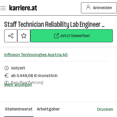
Zum
Anmelden
Seiteninhalt
springen
Staff Technician Reliability Lab Engineer (f/m/div)
Jetzt bewerben
Infineon Technologies Austria AG
Vollzeit
ab 3.449,08 € monatlich
Berufserfahrung
Mehr anzeigen
Villach
Über das Unternehmen
Stelleninserat
Arbeitgeber
Drucken
2501 - 10000 Mitarbeiter*innen