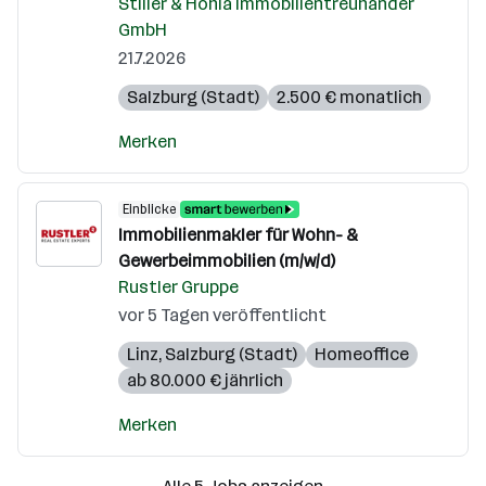
Stiller & Hohla Immobilientreuhänder
GmbH
21.7.2026
Salzburg (Stadt)
2.500 € monatlich
Merken
Einblicke
Immobilienmakler für Wohn- &
Gewerbeimmobilien (m/w/d)
Rustler Gruppe
vor 5 Tagen veröffentlicht
Linz
,
Salzburg (Stadt)
Homeoffice
ab 80.000 € jährlich
Merken