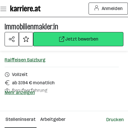
Zum
Anmelden
Seiteninhalt
springen
Immobilienmakler:in
Jetzt bewerben
Raiffeisen Salzburg
Vollzeit
ab 3.194 € monatlich
Berufserfahrung
Mehr anzeigen
Salzburg (Stadt)
Über das Unternehmen
Stelleninserat
Arbeitgeber
Drucken
501 - 2500 Mitarbeiter*innen