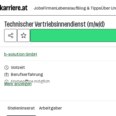
Zum
Jobs
Firmen
Lebenslauf
Blog & Tipps
Über U
Seiteninhalt
springen
Technischer Vertriebsinnendienst (m/w/d)
b-solution GmbH
Vollzeit
Berufserfahrung
Homeoffice möglich
Mehr anzeigen
Hallein
Über das Unternehmen
Stelleninserat
Arbeitgeber
51 - 100 Mitarbeiter*innen