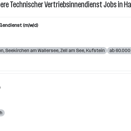
ere Technischer Vertriebsinnendienst Jobs in Ha
ßendienst (m/w/d)
en
,
Seekirchen am Wallersee
,
Zell am See
,
Kufstein
ab 60.000 
)
ch