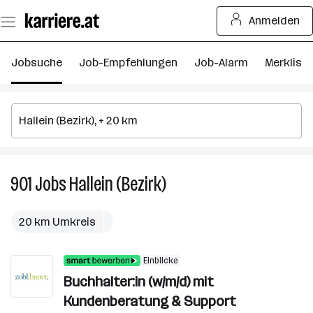
Zum
Anmelden
Seiteninhalt
springen
Jobsuche
Job-Empfehlungen
Job-Alarm
Merkliste
901
Jobs
Hallein (Bezirk)
901
Jobs
in
20 km Umkreis
Hallein
(Bezirk)
Einblicke
Buchhalter:in (w/m/d) mit
Kundenberatung & Support