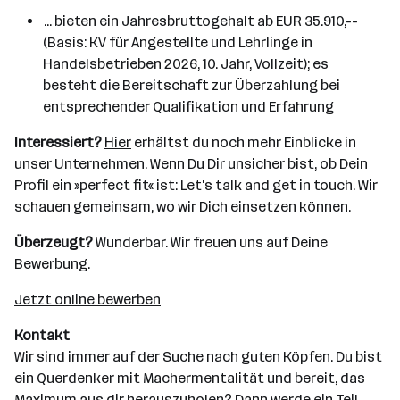
... bieten ein Jahresbruttogehalt ab EUR 35.910,--
(Basis: KV für Angestellte und Lehrlinge in
Handelsbetrieben 2026, 10. Jahr, Vollzeit); es
besteht die Bereitschaft zur Überzahlung bei
entsprechender Qualifikation und Erfahrung
Interessiert?
Hier
erhältst du noch mehr Einblicke in
unser Unternehmen. Wenn Du Dir unsicher bist, ob Dein
Profil ein »perfect fit« ist: Let's talk and get in touch. Wir
schauen gemeinsam, wo wir Dich einsetzen können.
Überzeugt?
Wunderbar. Wir freuen uns auf Deine
Bewerbung.
Jetzt online bewerben
Kontakt
Wir sind immer auf der Suche nach guten Köpfen. Du bist
ein Querdenker mit Machermentalität und bereit, das
Maximum aus dir herauszuholen? Dann werde ein Teil