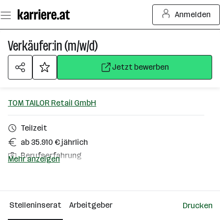
Zum
Anmelden
Seiteninhalt
springen
Verkäufer:in (m/w/d)
Jetzt bewerben
TOM TAILOR Retail GmbH
Teilzeit
ab 35.910 € jährlich
Berufserfahrung
Mehr anzeigen
Schladming
Über das Unternehmen
Stelleninserat
Arbeitgeber
Drucken
101 - 500 Mitarbeiter*innen