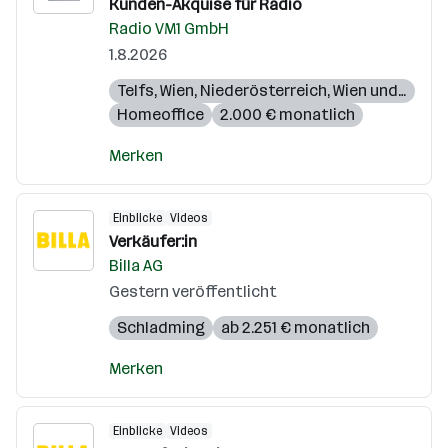
Kunden-Akquise für Radio
Radio VM1 GmbH
1.8.2026
Telfs
,
Wien
,
Niederösterreich
,
Wien und Umgebung
Homeoffice
2.000 € monatlich
Merken
Einblicke
Videos
Verkäufer:in
Billa AG
Gestern veröffentlicht
Schladming
ab 2.251 € monatlich
Merken
Einblicke
Videos