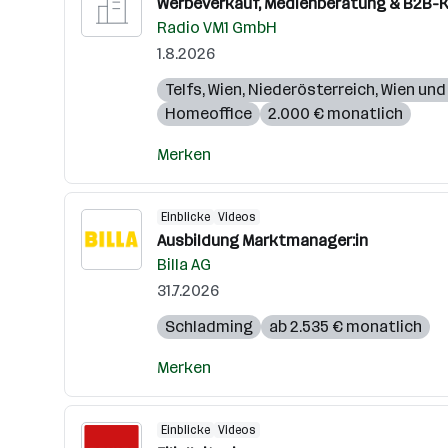
Werbeverkauf, Medienberatung & B2B-K
Radio VM1 GmbH
1.8.2026
Telfs
,
Wien
,
Niederösterreich
,
Wien un
Homeoffice
2.000 € monatlich
Merken
Einblicke
Videos
Ausbildung Marktmanager:in
Billa AG
31.7.2026
Schladming
ab 2.535 € monatlich
Merken
Einblicke
Videos