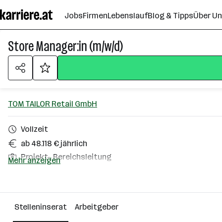
Zum
Jobs
Firmen
Lebenslauf
Blog & Tipps
Über U
Seiteninhalt
springen
Store Manager:in (m/w/d)
TOM TAILOR Retail GmbH
Vollzeit
ab 48.118 € jährlich
Projekt-, Bereichsleitung
Mehr anzeigen
Schladming
Über das Unternehmen
Stelleninserat
Arbeitgeber
101 - 500 Mitarbeiter*innen