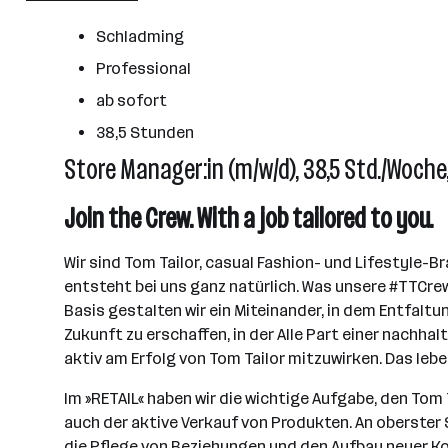
Wörgl
Schladming
Professional
ab sofort
38,5 Stunden
Store Manager:in (m/w/d), 38,5 Std./Woch
Join the Crew. With a job tailored to you.
Wir sind Tom Tailor, casual Fashion- und Lifestyle-Br
entsteht bei uns ganz natürlich. Was unsere #TTCrew
Basis gestalten wir ein Miteinander, in dem Entfalt
Zukunft zu erschaffen, in der Alle Part einer nachhal
aktiv am Erfolg von Tom Tailor mitzuwirken. Das lebe
Im »RETAIL« haben wir die wichtige Aufgabe, den To
auch der aktive Verkauf von Produkten. An oberster 
die Pflege von Beziehungen und den Aufbau neuer Kont