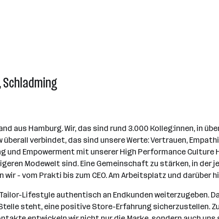
e, Schladming
and aus Hamburg. Wir, das sind rund 3.000 Kolleg:innen, in übe
 überall verbindet, das sind unsere Werte: Vertrauen, Empath
ung und Empowerment mit unserer High Performance Culture Han
tigeren Modewelt sind. Eine Gemeinschaft zu stärken, in der je
n wir - vom Prakti bis zum CEO. Am Arbeitsplatz und darüber h
m Tailor-Lifestyle authentisch an Endkunden weiterzugeben. 
Stelle steht, eine positive Store-Erfahrung sicherzustellen.
akte entwickeln wir nicht nur die Marke, sondern auch uns sel