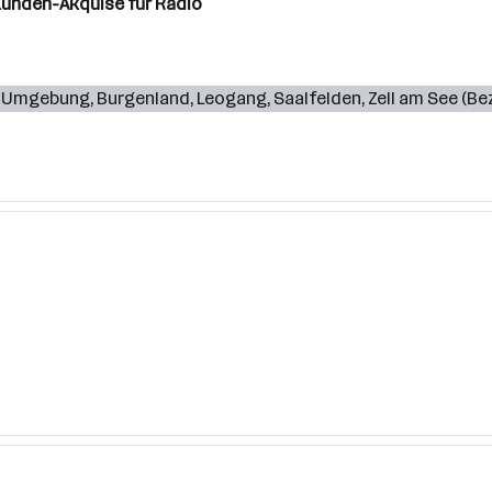
unden-Akquise für Radio
d Umgebung
,
Burgenland
,
Leogang
,
Saalfelden
,
Zell am See (Bez