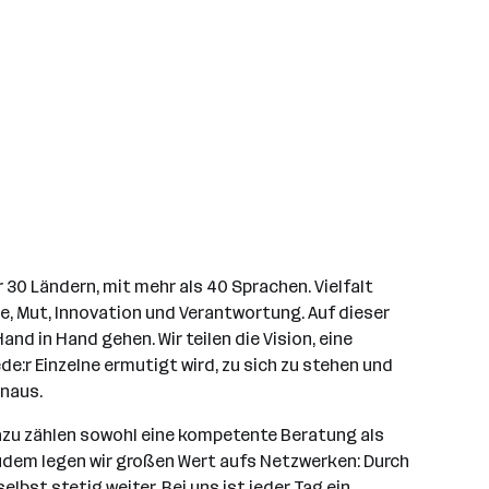
r 30 Ländern, mit mehr als 40 Sprachen. Vielfalt
ie, Mut, Innovation und Verantwortung. Auf dieser
d in Hand gehen. Wir teilen die Vision, eine
de:r Einzelne ermutigt wird, zu sich zu stehen und
inaus.
Dazu zählen sowohl eine kompetente Beratung als
 Zudem legen wir großen Wert aufs Netzwerken: Durch
bst stetig weiter. Bei uns ist jeder Tag ein