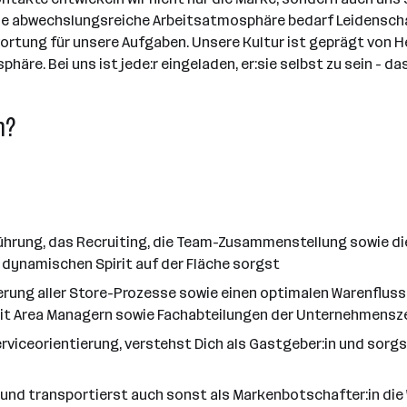
ine abwechslungsreiche Arbeitsatmosphäre bedarf Leidenschaf
ortung für unsere Aufgaben. Unsere Kultur ist geprägt von H
re. Bei uns ist jede:r eingeladen, er:sie selbst zu sein - d
n?
führung, das Recruiting, die Team-Zusammenstellung sowie di
d dynamischen Spirit auf der Fläche sorgst
ierung aller Store-Prozesse sowie einen optimalen Warenfluss
it Area Managern sowie Fachabteilungen der Unternehmensz
erviceorientierung, verstehst Dich als Gastgeber:in und sorg
und transportierst auch sonst als Markenbotschafter:in die 