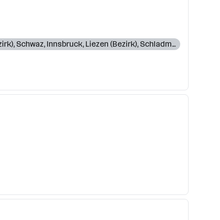
irk)
,
Schwaz
,
Innsbruck
,
Liezen (Bezirk)
,
Schladming
,
Wörgl
,
Ku