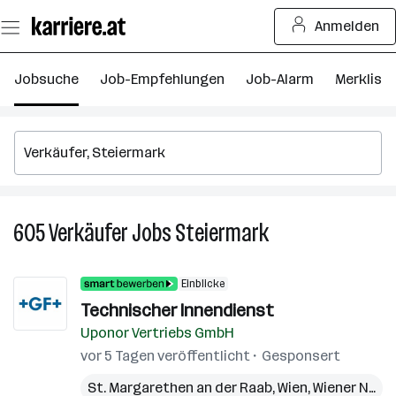
Zum
Anmelden
Seiteninhalt
springen
Jobsuche
Job-Empfehlungen
Job-Alarm
Merkliste
605
Verkäufer
Jobs
Steiermark
605
Verkäufer
Jobs
Einblicke
in
Technischer Innendienst
Steiermark
Uponor Vertriebs GmbH
vor 5 Tagen veröffentlicht
Gesponsert
St. Margarethen an der Raab
,
Wien
,
Wiener Neudorf