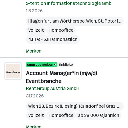
x-tention Informationstechnologie GmbH
1.8.2026
Klagenfurt am Wörthersee
,
Wien
,
St. Peter in der Au
Vollzeit
Homeoffice
4.111 € – 5.111 € monatlich
Merken
Einblicke
Account Manager*in (m/w/d)
Eventbranche
Rent.Group Austria GmbH
31.7.2026
Wien 23. Bezirk (Liesing)
,
Kalsdorf bei Graz
,
Pichl
Vollzeit
Homeoffice
ab 38.000 € jährlich
Merken