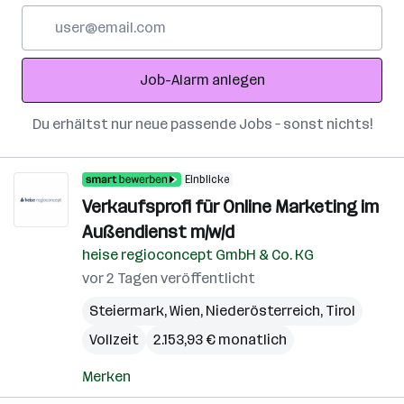
E-
Mail-
Adresse
Job-Alarm anlegen
Du erhältst nur neue passende Jobs – sonst nichts!
Einblicke
Verkaufsprofi für Online Marketing im
Außendienst m/w/d
heise regioconcept GmbH & Co. KG
vor 2 Tagen veröffentlicht
Steiermark
,
Wien
,
Niederösterreich
,
Tirol
Vollzeit
2.153,93 € monatlich
Merken