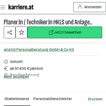
Zum
Anmelden
Seiteninhalt
springen
Planer:in / Techniker:in HKLS und Anlagenbau - spannende Großprojekte mit Schwerpunkt HKLS- und Gebäudetechnik
Jetzt bewerben
aristid Personalberatung GmbH & Co KG
Vollzeit
ab 57.400 € jährlich
Berufserfahrung
Mehr anzeigen
Raum Linz
Über das Unternehmen
Stelleninserat
Personaldienstleister
Drucken
Wien