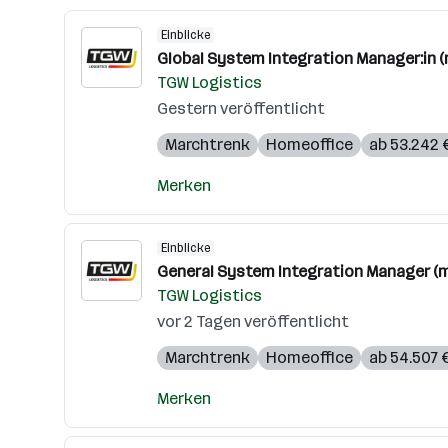
Einblicke
Global System Integration Manager:in (
TGW Logistics
Gestern veröffentlicht
Marchtrenk
Homeoffice
ab 53.242 €
Merken
Einblicke
General System Integration Manager (m
TGW Logistics
vor 2 Tagen veröffentlicht
Marchtrenk
Homeoffice
ab 54.507 €
Merken