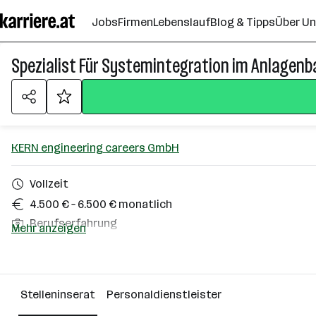
Zum
Jobs
Firmen
Lebenslauf
Blog & Tipps
Über U
Seiteninhalt
springen
Spezialist Für Systemintegration im Anlagenb
KERN engineering careers GmbH
Vollzeit
4.500 € – 6.500 € monatlich
Berufserfahrung
Mehr anzeigen
Homeoffice möglich
Wels-Land
Stelleninserat
Personaldienstleister
Über das Unternehmen