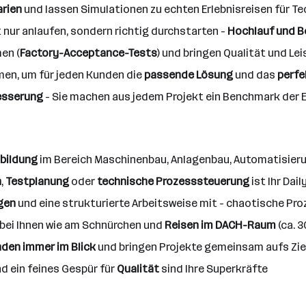
rien
und lassen Simulationen zu echten Erlebnisreisen für T
t nur anlaufen, sondern richtig durchstarten -
Hochlauf und 
en (
Factory-Acceptance-Tests
) und bringen Qualität und Le
men, um für jeden Kunden die
passende Lösung
und das
perfe
besserung
- Sie machen aus jedem Projekt ein Benchmark der E
sbildung
im Bereich Maschinenbau, Anlagenbau, Automatisieru
n
,
Testplanung
oder
technische Prozesssteuerung
ist Ihr Dai
gen
und eine strukturierte Arbeitsweise mit - chaotische Pro
 bei Ihnen wie am Schnürchen und
Reisen im DACH-Raum
(ca. 3
den immer im Blick
und bringen Projekte gemeinsam aufs Zie
 ein feines Gespür für
Qualität
sind Ihre Superkräfte