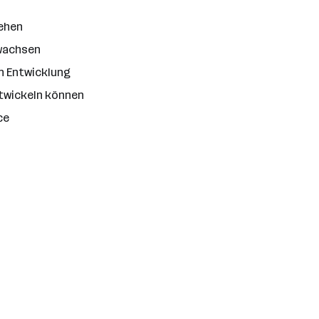
tehen
uwachsen
n Entwicklung
twickeln können
ce