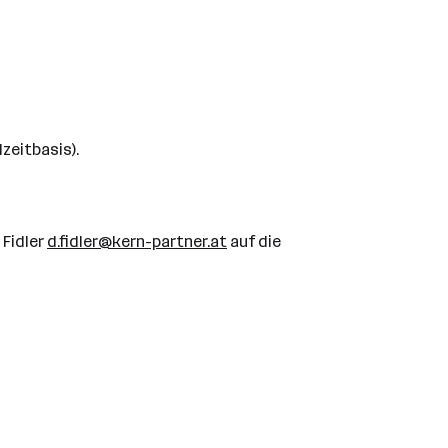
zeitbasis).
 Fidler
d.fidler@kern-partner.at
auf die