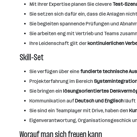
Mit Ihrer Expertise planen Sie clevere
Test-Szena
Sie setzen sich dafür ein, dass die Anlagen nich
Sie begleiten spannende Prüfungen und Abnahm
Sie arbeiten eng mit Vertrieb und Teams zusam
Ihre Leidenschaft gilt der
kontinuierlichen Ver
Skill-Set
Sie verfügen über eine
fundierte technische Au
Projekterfahrung im Bereich
Systemintegratio
Sie bringen ein
lösungsorientiertes Denkvermö
Kommunikation auf
Deutsch und Englisch
läuft
Sie sind ein Teamplayer mit Drive, haben den
Kun
Eigenverantwortung, Organisationsgeschick und
Worauf man sich freuen kann