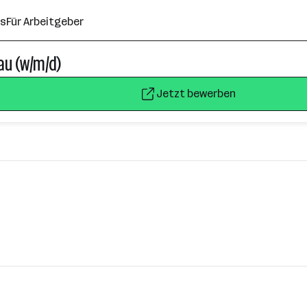
ns
Für Arbeitgeber
au (w/m/d)
Jetzt bewerben