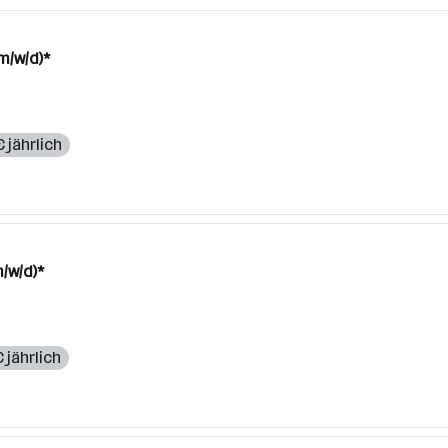
m/w/d)*
 jährlich
/w/d)*
 jährlich