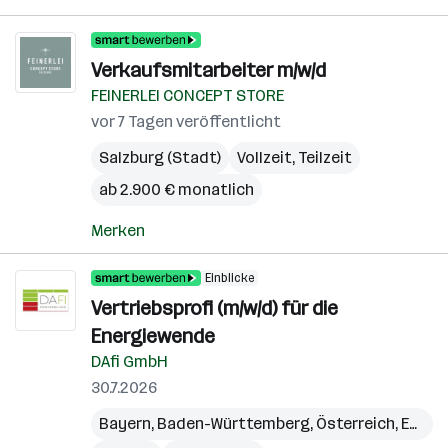
Verkaufsmitarbeiter m/w/d
FEINERLEI CONCEPT STORE
vor 7 Tagen veröffentlicht
Salzburg (Stadt)
Vollzeit, Teilzeit
ab 2.900 € monatlich
Merken
Einblicke
Vertriebsprofi (m/w/d) für die
Energiewende
DAfi GmbH
30.7.2026
Bayern
,
Baden-Württemberg
,
Österreich
,
Eben im Pongau