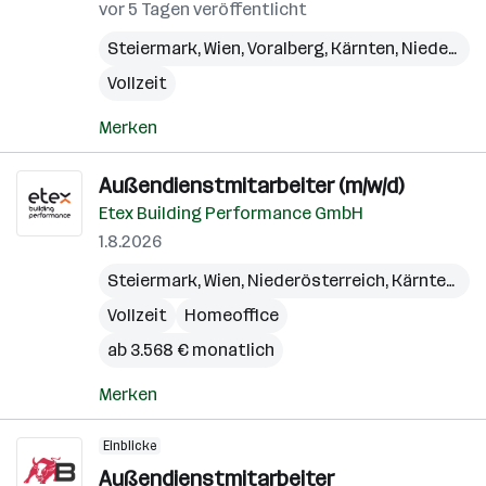
vor 5 Tagen veröffentlicht
Steiermark
,
Wien
,
Voralberg
,
Kärnten
,
Niederösterreich
Vollzeit
Merken
Außendienstmitarbeiter (m/w/d)
Etex Building Performance GmbH
1.8.2026
Steiermark
,
Wien
,
Niederösterreich
,
Kärnten
,
Bu
Vollzeit
Homeoffice
ab 3.568 € monatlich
Merken
Einblicke
Außendienstmitarbeiter