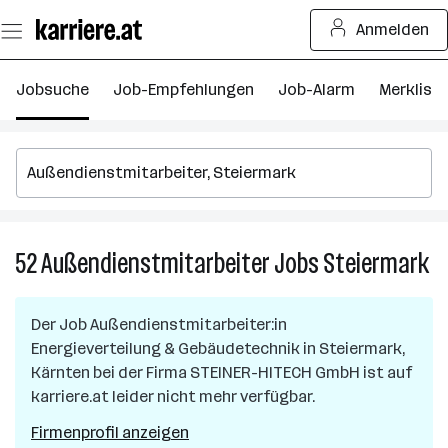
Zum
Anmelden
Seiteninhalt
springen
Jobsuche
Job-Empfehlungen
Job-Alarm
Merkliste
52
Außendienstmitarbeiter
Jobs
Steiermark
52
Au
Jo
Der Job
Außendienstmitarbeiter:in
in
Energieverteilung & Gebäudetechnik
in
Steiermark,
St
Kärnten
bei der Firma
STEINER-HITECH GmbH
ist auf
karriere.at leider nicht mehr verfügbar.
Firmenprofil anzeigen